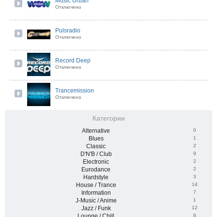
Music Urban
Отключено
Pulsradio
Отключено
Record Deep
Отключено
Trancemission
Отключено
Категории
Alternative
0
Blues
1
Classic
2
D'N'B / Club
9
Electronic
2
Eurodance
2
Hardstyle
3
House / Trance
14
Information
7
J-Music / Anime
1
Jazz / Funk
12
Lounge / Chill
8