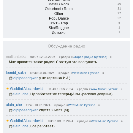
Metall / Rock
20
Oldschool / Retro
21
Other
27
Pop / Dance
22
R'N'B / Rap
5
Ska/Reggae
1
Детские
1
Обсуждение радио
multiantoska
00:07 12.03.2026
к радио «
Старое радио (детское)
»
Мне нравится такое радио! Советую это послушать
leonid_sakh
18:30 08.04.2025
к радио «
Wow Music Русское
»
@
lolpipdeadqwer
,
у не картинка ИИ )
★
Guddini Alucardovich
11:46 10.05.2024
к радио «
Wow Music Русское
»
@
alain_che
,
Ну работает же теперь))А вы красивая девушка)
alain_che
11:43 10.05.2024
к радио «
Wow Music Русское
»
@
lolpipdeadqwer
,
спустя 2 месяца))
★
Guddini Alucardovich
03:35 09.05.2024
к радио «
Wow Music Русское
»
@
alain_che
,
Всё работает)