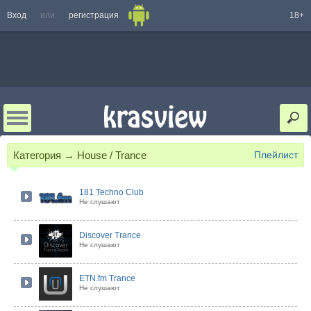
Вход
или
регистрация
18+
Категория → House / Trance
Плейлист
181 Techno Club
Не слушают
Discover Trance
Не слушают
ETN.fm Trance
Не слушают