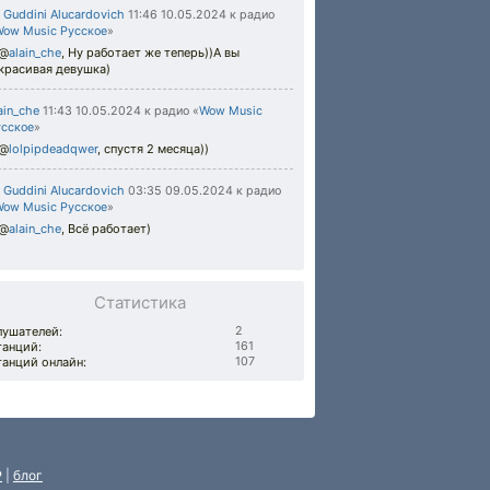
Guddini Alucardovich
11:46 10.05.2024
к радио
Wow Music Русское
»
@
alain_che
,
Ну работает же теперь))А вы
красивая девушка)
ain_che
11:43 10.05.2024
к радио «
Wow Music
усское
»
@
lolpipdeadqwer
,
спустя 2 месяца))
Guddini Alucardovich
03:35 09.05.2024
к радио
Wow Music Русское
»
@
alain_che
,
Всё работает)
Статистика
лушателей:
2
танций:
161
танций онлайн:
107
P
|
блог