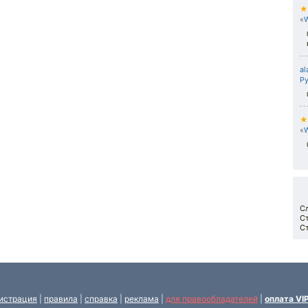
★
«
al
Р
★
«
С
С
С
истрация
|
правила
|
справка
|
реклама
|
для правообладателей
|
оплата VI