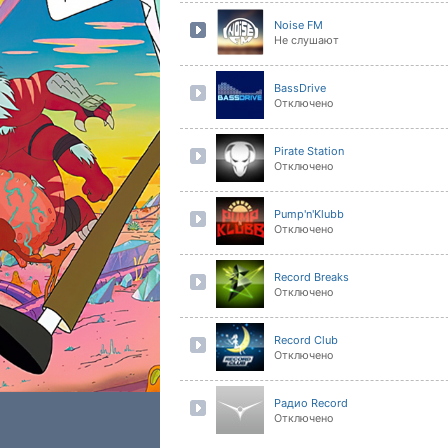
Noise FM
Не слушают
BassDrive
Отключено
Pirate Station
Отключено
Pump'n'Klubb
Отключено
Record Breaks
Отключено
Record Club
Отключено
Радио Record
Отключено