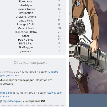
Eurodance
2
Hardstyle
3
House / Trance
14
Information
7
J-Music / Anime
1
Jazz / Funk
12
Lounge / Chill
8
Metall / Rock
20
Oldschool / Retro
21
Other
27
Pop / Dance
22
R'N'B / Rap
5
Ska/Reggae
1
Детские
1
Обсуждение радио
ltiantoska
00:07 12.03.2026
к радио «
Старое
дио (детское)
»
Мне нравится такое радио! Советую это
послушать
onid_sakh
18:30 08.04.2025
к радио «
Wow Music
усское
»
@
lolpipdeadqwer
,
у не картинка ИИ )