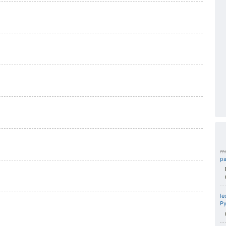
mu
ра
le
Р