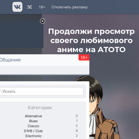
18+
Отключить рекламу
18+
Общение
Категории
Alternative
0
Blues
1
Classic
2
D'N'B / Club
9
Electronic
2