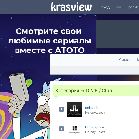
Вход
или
реги
Кино
Категория → D'N'B / Club
dnbradio
Не слушают
Dubstep.FM
Не слушают