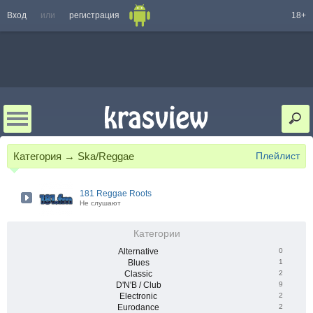
Вход
или
регистрация
18+
Категория → Ska/Reggae
Плейлист
181 Reggae Roots
Не слушают
Категории
Alternative
0
Blues
1
Classic
2
D'N'B / Club
9
Electronic
2
Eurodance
2