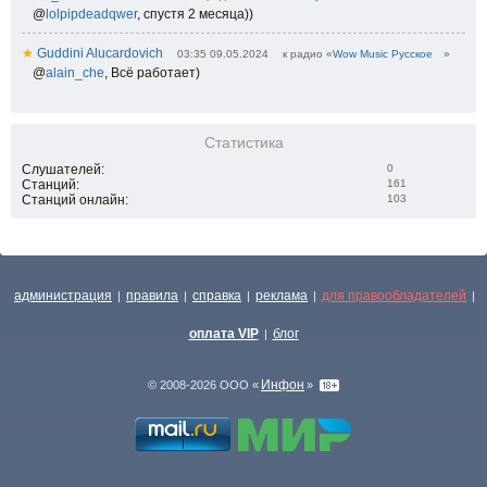
@
lolpipdeadqwer
,
спустя 2 месяца))
★
Guddini Alucardovich
03:35 09.05.2024
к радио «
Wow Music Русское
»
@
alain_che
,
Всё работает)
Статистика
Слушателей:
0
Станций:
161
Станций онлайн:
103
администрация
правила
справка
реклама
для правообладателей
|
|
|
|
|
оплата VIP
блог
|
Инфон
© 2008-2026 ООО «
»