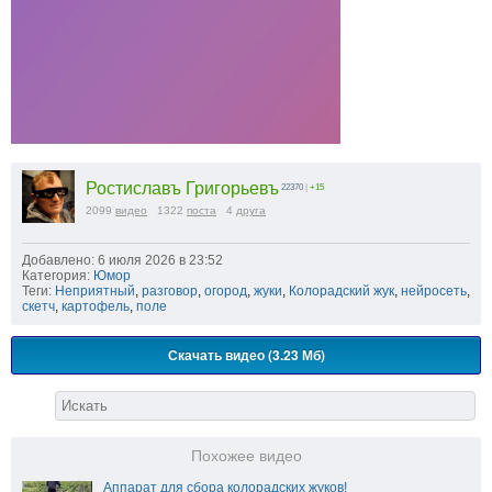
Ростиславъ Григорьевъ
22370
|
+15
2099
видео
1322
поста
4
друга
Добавлено: 6 июля 2026 в 23:52
Категория:
Юмор
Теги:
Неприятный
,
разговор
,
огород
,
жуки
,
Колорадский жук
,
нейросеть
,
скетч
,
картофель
,
поле
Скачать видео (3.23 Мб)
Похожее видео
Аппарат для сбора колорадских жуков!