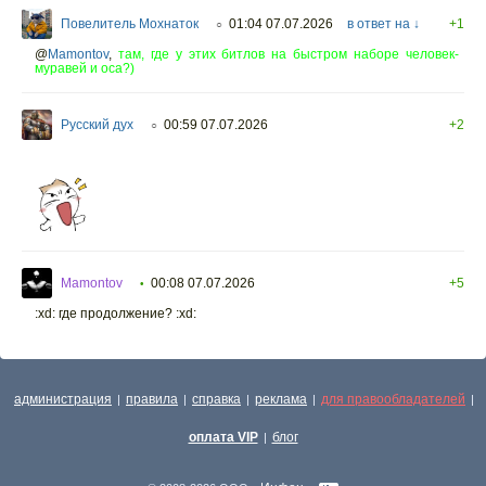
Повелитель Мохнаток
01:04 07.07.2026
в ответ на ↓
+1
○
@
Mamontov
,
там, где у этих битлов на быстром наборе человек-
муравей и оса?)
Русский дух
00:59 07.07.2026
+2
○
Mamontov
00:08 07.07.2026
+5
•
:xd: где продолжение? :xd:
администрация
правила
справка
реклама
для правообладателей
|
|
|
|
|
оплата VIP
блог
|