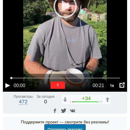
1x
00:00
00:21
5
Просмотры
За сегодня
+34
472
0
6
40
Поддержите проект — смотрите без рекламы!
Отключить рекламу