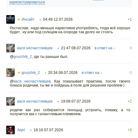
зарегистрироваться
★
Инсайт
04:49 12.07.2026
+1
○
Ростислав.. надо меньше наркотиков употреблять, тогда всё хорошо
будет.. ну или под солнцем на огороде так долго не стоять
вася несчастливцев
21:47 08.07.2026
в ответ на ↓
0
○
@
gruzchik_2
,
где ты раньше был.
★
gruzchik_2
20:34 08.07.2026
в ответ на ↓
0
•
@
вася несчастливцев
,
Как показывает практика, после твоего
показа родичам, ты же и пойдешь в поле для решения проблем )
вася несчастливцев
19:08 07.07.2026
+2
○
родичи как раз собираются геноцыд устроить, покажу, а то
получится как с талантливым племенем.
Aqel
18:16 07.07.2026
+3
○