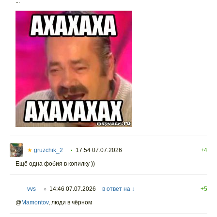
...
★
gruzchik_2
17:54 07.07.2026
+4
•
Ещё одна фобия в копилку ))
vvs
14:46 07.07.2026
в ответ на ↓
+5
○
@
Mamontov
,
люди в чёрном