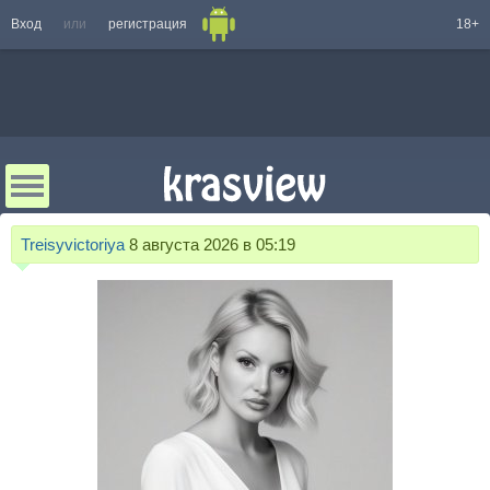
Вход
или
регистрация
18+
Treisyvictoriya
8 августа 2026 в 05:19