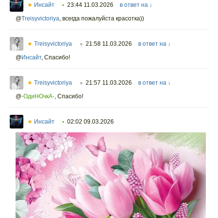
★
Инсайт
23:44 11.03.2026
в ответ на ↓
•
@
Treisyvictoriya
,
всегда пожалуйста красотка))
★
Treisyvictoriya
21:58 11.03.2026
в ответ на ↓
○
@
Инсайт
,
Спасибо!
★
Treisyvictoriya
21:57 11.03.2026
в ответ на ↓
○
@
-ОдиНОчкА-
,
Спасибо!
★
Инсайт
02:02 09.03.2026
•