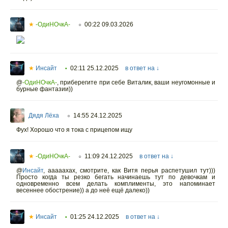
★
-ОдиНОчкА-
00:22 09.03.2026
○
★
Инсайт
02:11 25.12.2025
в ответ на ↓
•
@
-ОдиНОчкА-
,
приберегите при себе Виталик, ваши неугомонные и
бурные фантазии))
Дядя Лёха
14:55 24.12.2025
○
Фух! Хорошо что я тока с прицепом ищу
★
-ОдиНОчкА-
11:09 24.12.2025
в ответ на ↓
○
@
Инсайт
,
ааааахах, смотрите, как Витя перья распетушил тут)))
Просто когда ты резко бегать начинаешь тут по девочкам и
одновременно всем делать комплименты, это напоминает
весеннее обострение)) а до неё ещё далеко))
★
Инсайт
01:25 24.12.2025
в ответ на ↓
•