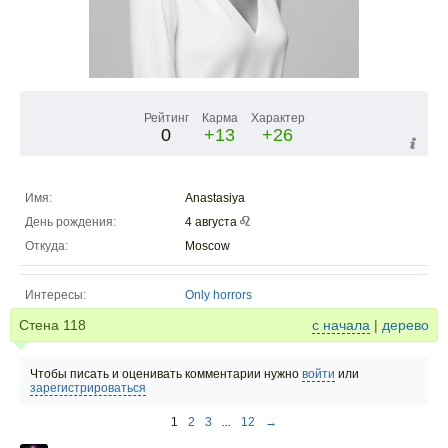
Рейтинг
Карма
Характер
0
+13
+26
Имя:
Anastasiya
День рождения:
4 августа
Откуда:
Moscow
Интересы:
Only horrors
Стена
118
с начала
|
дерево
Чтобы писать и оценивать комментарии нужно
войти
или
зарегистрироваться
1
2
3
...
12
→