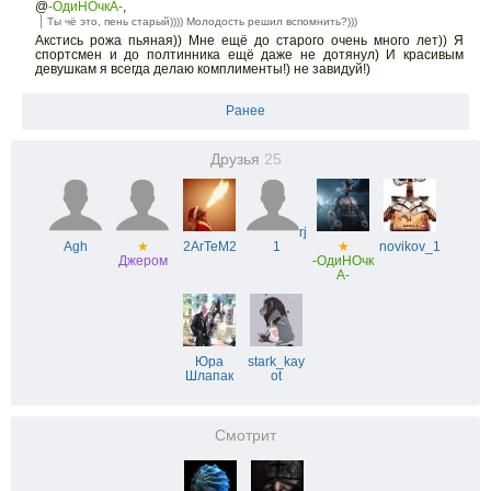
@
-ОдиНОчкА-
,
Ты чё это, пень старый)))) Молодость решил вспомнить?)))
Акстись рожа пьяная)) Мне ещё до старого очень много лет)) Я
спортсмен и до полтинника ещё даже не дотянул) И красивым
девушкам я всегда делаю комплименты!) не завидуй!)
Ранее
Друзья
25
rj
Agh
★
2ArTeM2
1
★
novikov_1
Джером
-ОдиНОчк
А-
Юра
stark_kay
Шлапак
ot
Смотрит