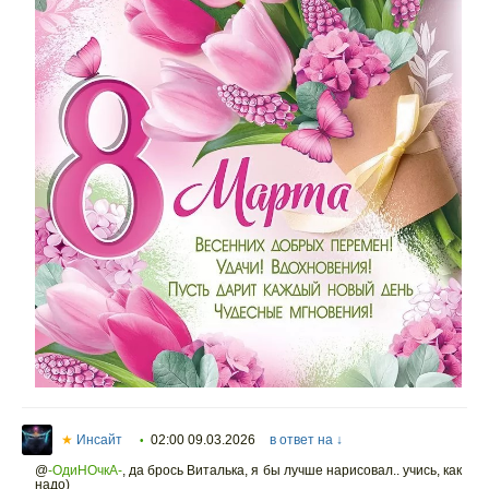
★
Инсайт
02:00 09.03.2026
в ответ на ↓
•
@
-ОдиНОчкА-
,
да брось Виталька, я бы лучше нарисовал.. учись, как
надо)