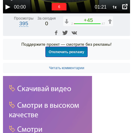
1x
00:00
01:21
6
Просмотры
За сегодня
+45
395
0
2
47
Поддержите проект — смотрите без рекламы!
Отключить рекламу
Читать комментарии