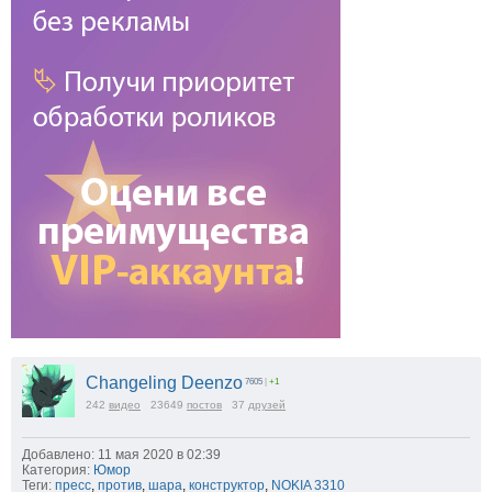
Changeling Deenzo
7605
|
+1
242
видео
23649
постов
37
друзей
Добавлено: 11 мая 2020 в 02:39
Категория:
Юмор
Теги:
пресс
,
против
,
шара
,
конструктор
,
NOKIA 3310