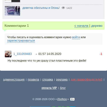
девятка обезъяны и Огонь!
1422
Комментарии
1
с начала
|
дерево
Чтобы писать и оценивать комментарии нужно
войти
или
зарегистрироваться
1_331059483
01:57 14.05.2020
-1
○
Ну последнее что то уж сразу стал пластичным это фейк!
администрация
правила
справка
реклама
для правообладателей
|
|
|
|
|
оплата VIP
блог
|
Инфон
© 2008-2026 ООО «
»