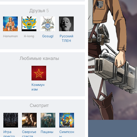
Друзья
5
Hanuman
X-long
Gosugl
Русский
ТЛЕН
Любимые каналы
Коммун
изм
Смотрит
Игра
Сверхъе
Пацаны
Симпсон
престо
…
стеств
…
ы