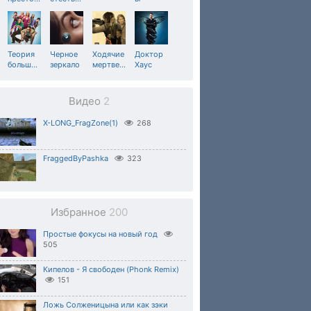
Теория
Черное
Ходячие
Доктор
больш
…
зеркало
мертве
…
Хаус
Видео
2
X-LONG_FragZone(1)
268
FraggedByPashka
323
Избранное
200
Простые фокусы на новый год
505
Кипелов - Я свободен (Phonk Remix)
151
Ложь Солженицына или как зэки