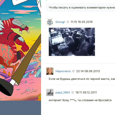
Чтобы писать и оценивать комментарии нужн
Gosugl
11:15 16.05.2016
○
Нарколыга
22:14 08.06.2013
○
Если не будешь двигаться по черной масти, как
papa_1984
18:11 09.12.2011
○
интернет боец ***ь, ты словами не бросайся.