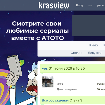
Вход
или
реги
Кино
Онлайн
Девушки
yes
31 июля 2026 в 10:35
Имя:
Роман
День рождения:
10 ян
Все обсуждения.
Стена
3