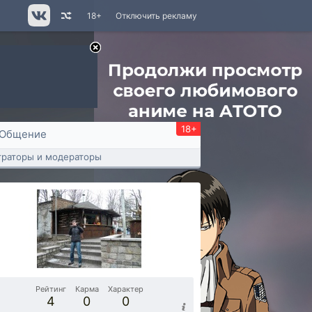
18+
Отключить рекламу
18+
Общение
раторы и модераторы
Рейтинг
Карма
Характер
4
0
0