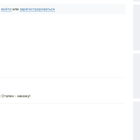
о
войти
или
зарегистрироваться
 Сталин - накажу!