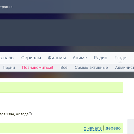
страция
Каналы
Сериалы
Фильмы
Аниме
Радио
Люди
Парни
Познакомиться!
Все
Самые активные
Админист
варя 1984, 42 года
с начала
|
дерево