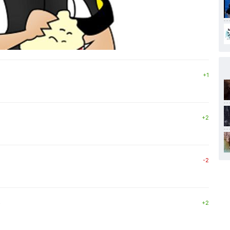
+1
+2
-2
8
+2