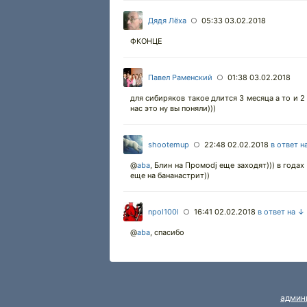
Дядя Лёха
05:33 03.02.2018
○
ФКОНЦЕ
Павел Раменский
01:38 03.02.2018
○
для сибиряков такое длится 3 месяца а то и 2
нас это ну вы поняли)))
shootemup
22:48 02.02.2018
в ответ н
○
@
aba
,
Блин на Промоdj еще заходят))) в годах 
еще на бананастрит))
npol100l
16:41 02.02.2018
в ответ на ↓
○
@
aba
,
спасибо
админ