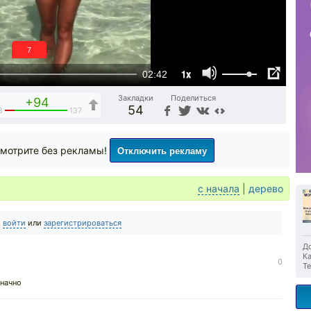
6
1x
02:42
Закладки
Поделиться
+94
54
3
137
Отключить рекламу
мотрите без рекламы!
с начала
|
дерево
о
войти
или
зарегистрироваться
До
Ка
0
Те
значно