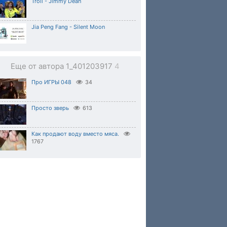
Troll - Jimmy Dean
Jia Peng Fang - Silent Moon
Еще от автора 1_401203917
4
Про ИГРЫ 048
34
Просто зверь
613
Как продают воду вместо мяса.
1767