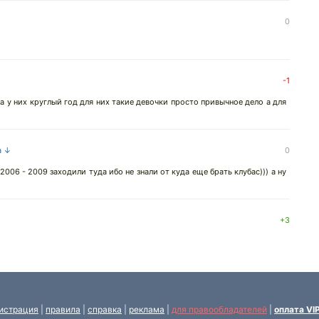
0
-1
 а у них круглый год для них такие девочки просто привычное дело а для
а ↓
0
2006 - 2009 заходили туда ибо не знали от куда еще брать клубас))) а ну
+3
истрация
|
правила
|
справка
|
реклама
|
для правообладателей
|
оплата VI