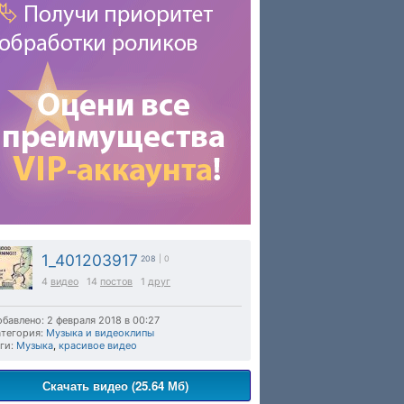
1_401203917
208
| 0
4
видео
14
постов
1
друг
бавлено: 2 февраля 2018 в 00:27
тегория:
Музыка и видеоклипы
ги:
Музыка
,
красивое видео
Скачать видео (25.64 Мб)