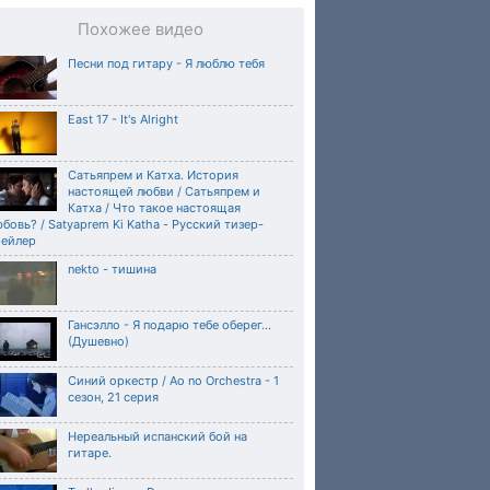
Похожее видео
Песни под гитару - Я люблю тебя
East 17 - It's Alright
Сатьяпрем и Катха. История
настоящей любви / Сатьяпрем и
Катха / Что такое настоящая
бовь? / Satyaprem Ki Katha - Русский тизер-
рейлер
nekto - тишина
Гансэлло - Я подарю тебе оберег...
(Душевно)
Синий оркестр / Ao no Orchestra - 1
сезон, 21 серия
Нереальный испанский бой на
гитаре.