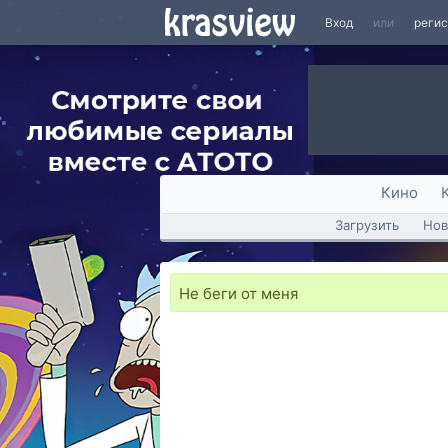
Вход
или
реги
Кино
Загрузить
Нов
Не беги от меня