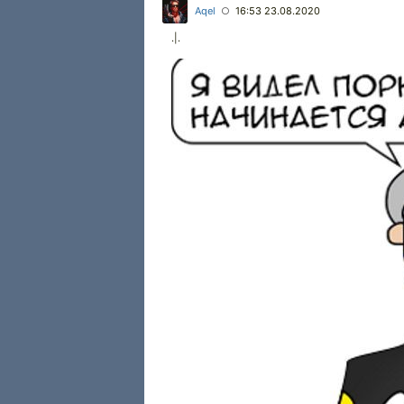
Aqel
16:53 23.08.2020
○
.|.