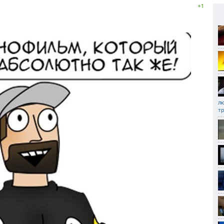
+1
лю
т