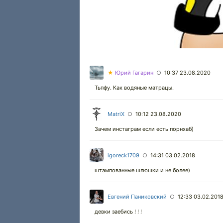
★
Юрий Гагарин
10:37 23.08.2020
○
Тьпфу. Как водяные матрацы.
MatriX
10:12 23.08.2020
○
Зачем инстаграм если есть порнхаб)
igoreck1709
14:31 03.02.2018
○
штампованные шлюшки и не более)
Евгений Паниковский
12:33 03.02.201
○
девки заебись ! ! !