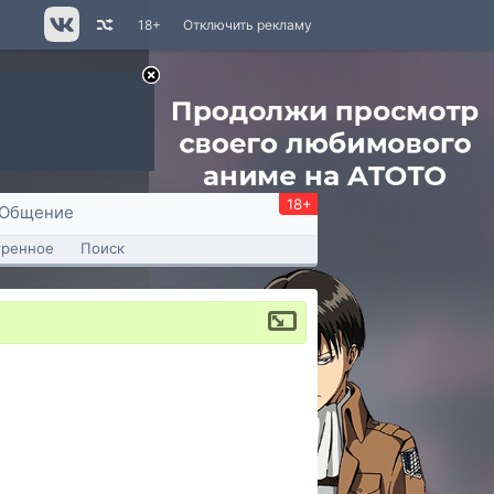
18+
Отключить рекламу
18+
Общение
тренное
Поиск