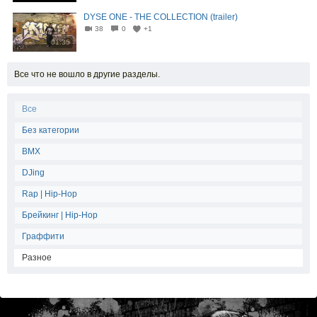
DYSE ONE - THE COLLECTION (trailer)
38
0
+1
01:35
Все что не вошло в другие разделы.
Все
Без категории
BMX
DJing
Rap | Hip-Hop
Брейкинг | Hip-Hop
Граффити
Разное