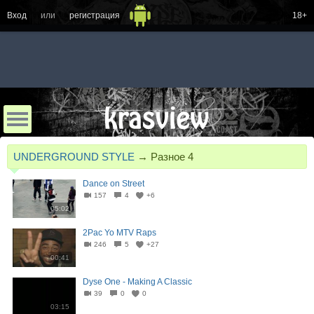
Вход
или
регистрация
18+
UNDERGROUND STYLE
→
Разное 4
Dance on Street
157
4
+6
05:02
2Pac Yo MTV Raps
246
5
+27
00:41
Dyse One - Making A Classic
39
0
0
03:15