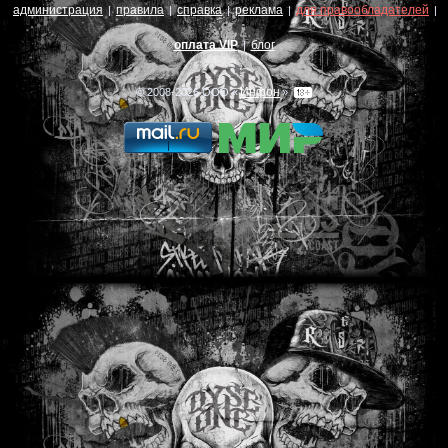
администрация
правила
справка
реклама
для правообладателей
|
|
|
|
|
оплата VIP
блог
|
Инфон
© 2008-2026 ООО «
»