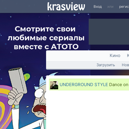
Вход
или
реги
Кино
Загрузить
Нов
UNDERGROUND STYLE
Dance on 