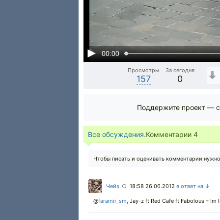
00:00
Просмотры
За сегодня
157
0
Поддержите проект — с
Все обсуждения.
Комментарии
4
Чтобы писать и оценивать комментарии нужн
Чейз
18:58 26.06.2012
в ответ на ↓
○
@
faramir_sm
,
Jay-z ft Red Cafe ft Fabolous – Im I