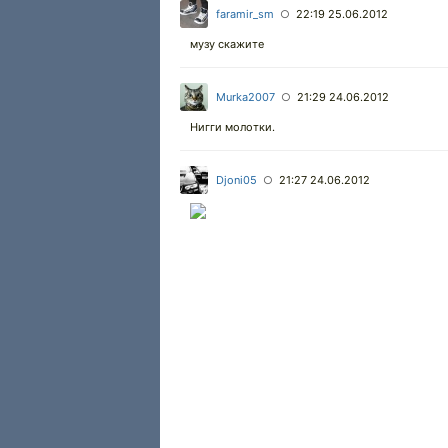
faramir_sm
22:19 25.06.2012
○
музу скажите
Murka2007
21:29 24.06.2012
○
Нигги молотки.
Djoni05
21:27 24.06.2012
○