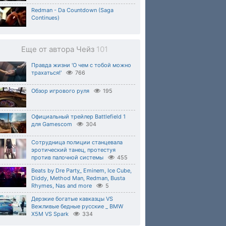
Redman - Da Countdown (Saga
Continues)
Еще от автора Чейз
101
Правда жизни 'О чем с тобой можно
трахаться!'
766
Обзор игрового руля
195
Официальный трейлер Battlefield 1
для Gamescom
304
Сотрудница полиции станцевала
эротический танец, протестуя
против палочной системы
455
Beats by Dre Party_ Eminem, Ice Cube,
Diddy, Method Man, Redman, Busta
Rhymes, Nas and more
5
Дерзкие богатые кавказцы VS
Вежливые бедные русские _ BMW
X5M VS Spark
334