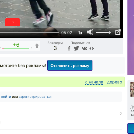
5
1x
05:02
Закладки
Поделиться
+6
3
1
7
Отключить рекламу
мотрите без рекламы!
с начала
|
дерево
о
войти
или
зарегистрироваться
До
Ка
0
Те
ll