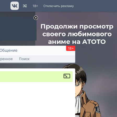
18+
Отключить рекламу
18+
Общение
тренное
Поиск