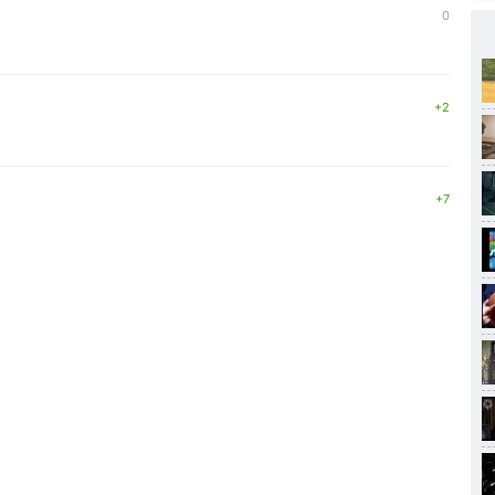
0
+2
+7