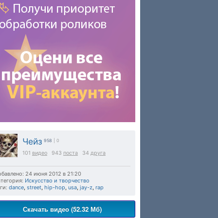
Чейз
958
| 0
101
видео
943
поста
34
друга
бавлено: 24 июня 2012 в 21:20
тегория:
Искусство и творчество
ги:
dance
,
street
,
hip-hop
,
usa
,
jay-z
,
rap
Скачать видео (52.32 Мб)