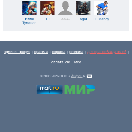
Илля
J.J
lan31
agat
Lu Mancy
Туманов
администрация
правила
справка
реклама
для правообладателей
|
|
|
|
|
оплата VIP
блог
|
Инфон
© 2008-2026 ООО «
»