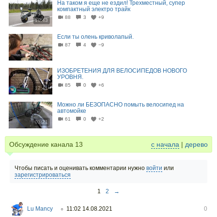
На таком я еще не ездил! Трехместный, супер
компактный электро трайк
88
3
+9
10:43
Если ты олень криволапый.
87
4
−9
04:25
ИЗОБРЕТЕНИЯ ДЛЯ ВЕЛОСИПЕДОВ НОВОГО
УРОВНЯ.
85
0
+6
12:41
Можно ли БЕЗОПАСНО помыть велосипед на
автомойке
61
0
+2
03:21
Обсуждение канала
13
с начала
|
дерево
Чтобы писать и оценивать комментарии нужно
войти
или
зарегистрироваться
1
2
→
Lu Mancy
11:02 14.08.2021
0
○