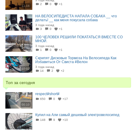
3 года назад
2
0
+1
12:16
НА ВЕЛОСИПЕДИСТА НАПАЛА СОБАКА __ что
делать! __ как меня покусала собака
3 года назад
21:50
3
0
+1
100 ЧЕЛОВЕК РЕШИЛИ ПОКАТАТЬСЯ ВМЕСТЕ СО
МНОЙ.
3 года назад
16:40
1
0
+1
Скрипят Дисковые Тормоза На Велосипеда Как
Избавиться От Свиста #Велон
3 года назад
10:02
14
2
+2
Топ за сегодня
respect#short#
650
0
+17
00:10
Купил на Али самый дешевый электровелосипед
148
9
+10
11:37