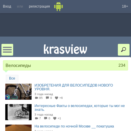
Вход
или
регистрация
18+
Велосипеды
234
Все
ИЗОБРЕТЕНИЯ ДЛЯ ВЕЛОСИПЕДОВ НОВОГО
УРОВНЯ.
3 года назад
12:41
85
0
+6
Интересные Факты о велосипедах, которые ты мог не
знать.
3 года назад
10:30
7
0
+1
На велосипеде по ночной Москве __ покатушка