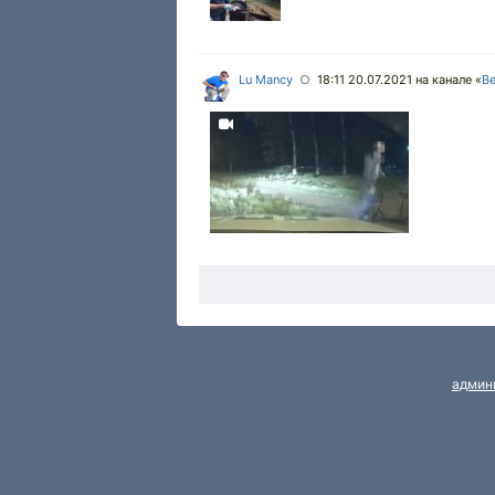
Lu Mancy
18:11 20.07.2021
на канале «
В
○
админ