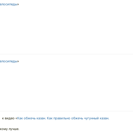
елосипеды
»
елосипеды
»
↓
к видео «
Как обжечь казан. Как правильно обжечь чугунный казан.
 кому лучше.