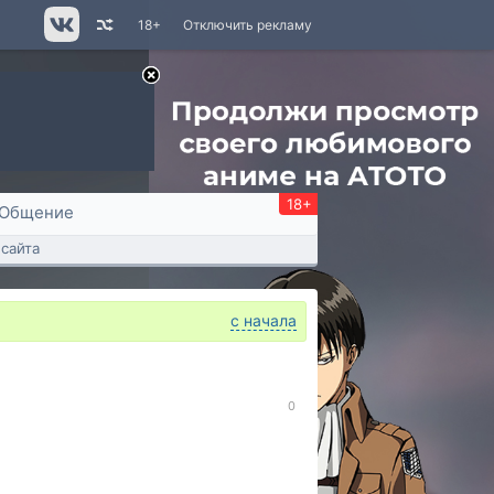
18+
Отключить рекламу
18+
Общение
сайта
с начала
0