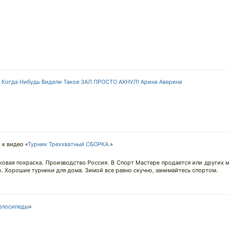
 Когда Нибудь Видели Такое ЗАЛ ПРОСТО АХНУЛ! Арина Аверина
к видео «
Турник Треххватный СБОРКА.
»
овая покраска. Производство Россия. В Спорт Мастере продается или других м
х. Хорошие турники для дома. Зимой все равно скучно, занимайтесь спортом.
елосипеды
»