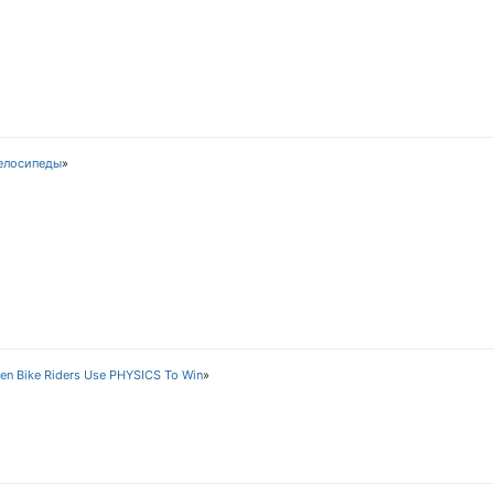
елосипеды
»
en Bike Riders Use PHYSICS To Win
»