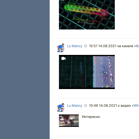
Lu Mancy
10:51 14.08.2021
на канале «
В
○
Lu Mancy
10:49 14.08.2021
к видео «
Wh
○
Интересно.