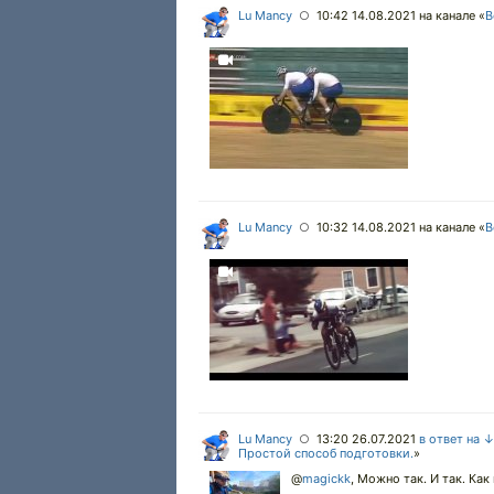
Lu Mancy
10:42 14.08.2021
на канале «
В
○
Lu Mancy
10:32 14.08.2021
на канале «
В
○
Lu Mancy
13:20 26.07.2021
в ответ на 
○
Простой способ подготовки.
»
@
magickk
,
Можно так. И так. Как