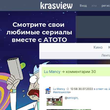
Вход
или
реги
Кино
Лент
Lu Mancy
→ комментарии
30
Lu Mancy
12:58 30.07.2022
в ответ на 
○
#велошкола
»
@
seriogin
,