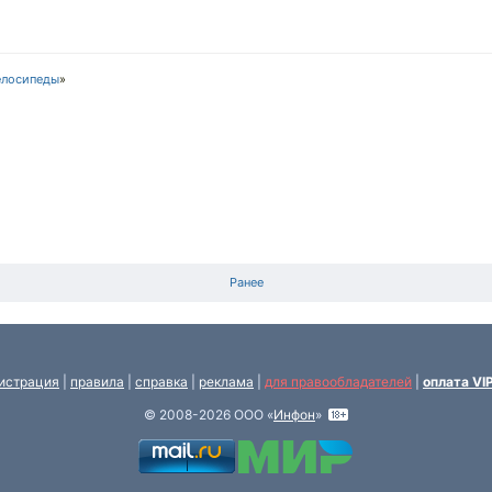
елосипеды
»
Ранее
истрация
|
правила
|
справка
|
реклама
|
для правообладателей
|
оплата VI
© 2008-2026 ООО «
Инфон
»