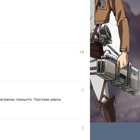
+3
0
агазинах поищите. Торговая марка
0