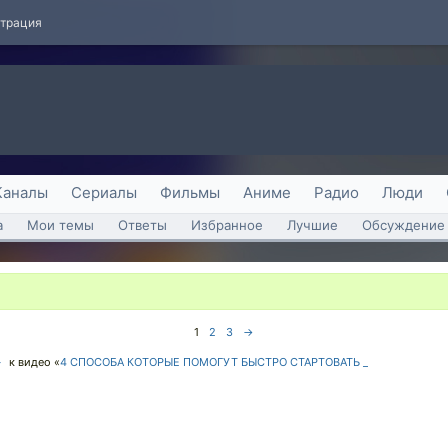
страция
Каналы
Сериалы
Фильмы
Аниме
Радио
Люди
а
Мои темы
Ответы
Избранное
Лучшие
Обсуждение 
1
2
3
→
↓
к видео «
4 СПОСОБА КОТОРЫЕ ПОМОГУТ БЫСТРО СТАРТОВАТЬ _