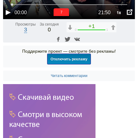
1x
00:00
21:50
7
Просмотры
За сегодня
+1
3
0
0
1
Поддержите проект — смотрите без рекламы!
Отключить рекламу
Читать комментарии