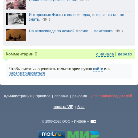
Интересные Факты о велосипедах, которые ты мог не
знать.
7
На велосипеде по ночной Москве __ покатушка
2
Комментарии
0
с начала
|
дерево
Чтобы писать и оценивать комментарии нужно
войти
или
зарегистрироваться
администрация
правила
справка
реклама
для правообладателей
|
|
|
|
|
оплата VIP
блог
|
Инфон
© 2008-2026 ООО «
»