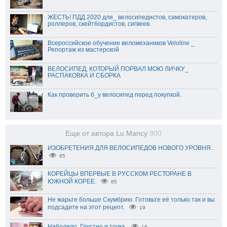
ЖЕСТЬ! ПДД 2020 для_ велосипедистов, самокатеров,
роллеров, скейтбордистов, сигвеев.
Всероссийское обучение веломехаников Veloline _
Репортаж из мастерской
ВЕЛОСИПЕД, КОТОРЫЙ ПОРВАЛ МОЮ ЛИЧКУ_
РАСПАКОВКА И СБОРКА
Как проверить б_у велосипед перед покупкой.
Еще от автора Lu Mancy
300
ИЗОБРЕТЕНИЯ ДЛЯ ВЕЛОСИПЕДОВ НОВОГО УРОВНЯ.
85
КОРЕЙЦЫ ВПЕРВЫЕ В РУССКОМ РЕСТОРАНЕ В
ЮЖНОЙ КОРЕЕ.
85
Не жарьте больше Скумбрию. Готовьте её только так и вы
подсадите на этот рецепт.
19
Наболело. Грустно и точка.
16