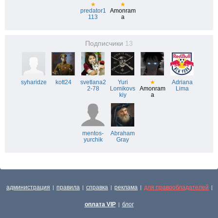
★
★
predator1
Amonram
113
a
Подписчики
13
syharidze
kott24
svetlana2
Yuri
★
Adriana
2-78
Lomikovs
Amonram
Lima
kiy
a
mentos-
Abraham
yurchik
Gray
администрация
правила
справка
реклама
для правообладателей
|
|
|
|
|
оплата VIP
блог
|