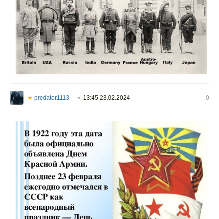
★
predator1113
13:45 23.02.2024
0
○