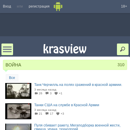
Вход
или
регистрация
18+
ВОЙНА
310
Все
Танк Черчилль на полях сражений в красной армиии.
3 месяца назад
26
3
+1
03:49
Танки США на службе в Красной Армии
3 месяца назад
21
17
+3
12:41
Пуля сбивает ракету, Мегаподборка военной жести,
свинца, урана, технологий