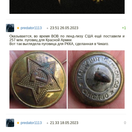
★
predator1113
23:51 26.05.2023
+1
○
Оказывается, во время ВОВ по ленд-лизу США ещё поставили и
257 млн. пуговиц для Красной Армии.
Вот так выглядела пуговица для РККА, сделанная в Чикаго.
★
predator1113
21:33 18.05.2023
0
○