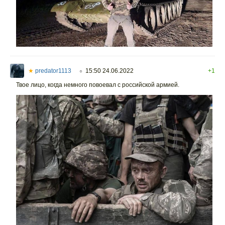
★
predator1113
15:50 24.06.2022
+1
○
Твое лицо, когда немного повоевал с российской армией.