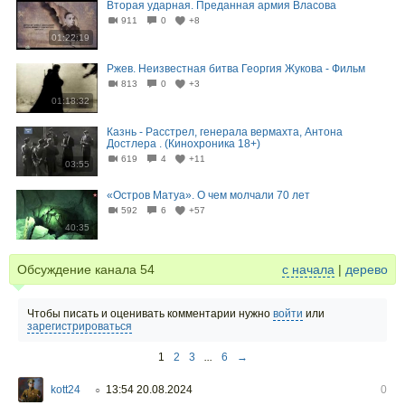
Вторая ударная. Преданная армия Власова
911
0
+8
01:22:19
Ржев. Неизвестная битва Георгия Жукова - Фильм
813
0
+3
01:18:32
Казнь - Расстрел, генерала вермахта, Антона
Достлера . (Кинохроника 18+)
619
4
+11
03:55
«Остров Матуа». О чем молчали 70 лет
592
6
+57
40:35
Обсуждение канала
54
с начала
|
дерево
Чтобы писать и оценивать комментарии нужно
войти
или
зарегистрироваться
1
2
3
...
6
→
kott24
13:54 20.08.2024
0
○