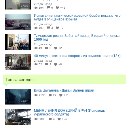
2 года назад
07:06
394
6
+45
Испытание тактической ядерной бомбы показал что
будет в эпицентре взрыва
2 года назад
09:47
107
3
+7
Тухчарская резня. Забытый взвод. Вторая Чеченская
1999 год
2 года назад
09:54
49
0
+2
40 минут ответов на вопросы из комментариев (18+)
2 года назад
52
2
+8
40:12
Топ за сегодня
Вика Цыганова - Давай Вагнер играй
9130
27
+11
02:54
МЕНЯ ЛЕЧИЛ ДОНЕЦКИЙ ВРАЧ (Исповедь
украинского солдата)
3038
4
+26
03:46