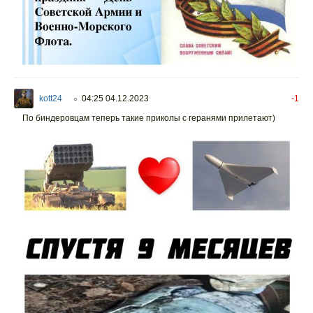
kott24
04:25 04.12.2023
-1
○
По биндеровцам теперь такие приколы с геранями прилетают)