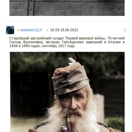
★
predator1113
16:29 19.06.2022
0
○
Старейший австрийский солдат Первой мировой войны, 79-летний
Гаспар Валлнефер, ветеран Габсбургских кампаний в Италии в
1848 и 1866 годах, сентябрь 1917 года.