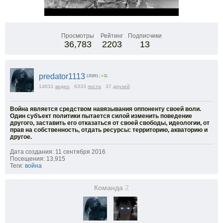
Просмотры
Рейтинг
Подписчики
36,783
2203
13
predator1113
135891
|
+31
14631
видео
6333
поста
37
друзей
Война является средством навязывания оппоненту своей воли.
Один субъект политики пытается силой изменить поведение
другого, заставить его отказаться от своей свободы, идеологии, от
прав на собственность, отдать ресурсы: территорию, акваторию и
другое.
Дата создания: 11 сентября 2016
Посещения: 13,915
Теги:
война
Команда
2