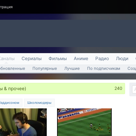
страция
Каналы
Сериалы
Фильмы
Аниме
Радио
Люди
обновленные
Популярные
Лучшие
По подписчикам
Соз
ы & прочее)
240
Мэддисоном
Школомодеры