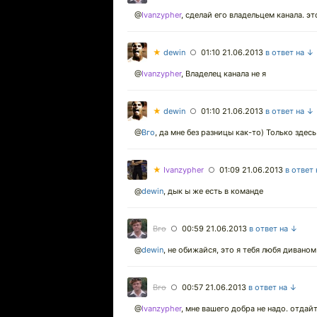
@
Ivanzypher
,
сделай его владельцем канала. эт
★
dewin
01:10 21.06.2013
в ответ на ↓
○
@
Ivanzypher
,
Владелец канала не я
★
dewin
01:10 21.06.2013
в ответ на ↓
○
@
Вго
,
да мне без разницы как-то) Только здесь
★
Ivanzypher
01:09 21.06.2013
в ответ
○
@
dewin
,
дык ы же есть в команде
Вго
00:59 21.06.2013
в ответ на ↓
○
@
dewin
,
не обижайся, это я тебя любя диваном 
Вго
00:57 21.06.2013
в ответ на ↓
○
@
Ivanzypher
,
мне вашего добра не надо. отдайт