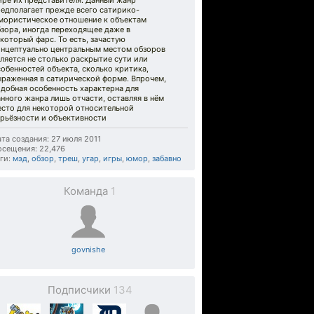
ире их представителя. Данный жанр
редполагает прежде всего сатирико-
мористическое отношение к объектам
зора, иногда переходящее даже в
который фарс. То есть, зачастую
онцептуально центральным местом обзоров
ляется не столько раскрытие сути или
обенностей объекта, сколько критика,
ыраженная в сатирической форме. Впрочем,
добная особенность характерна для
нного жанра лишь отчасти, оставляя в нём
есто для некоторой относительной
ерьёзности и объективности
та создания: 27 июля 2011
осещения: 22,476
ги:
мэд
,
обзор
,
треш
,
угар
,
игры
,
юмор
,
забавно
Команда
1
govnishe
Подписчики
134