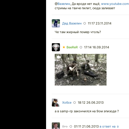
@
Вазелин
,
Да вроде нет ещё,
www.youtube.com
стримы на твиче пилит, сюда заливает
Дед Вазелин
11:17 23.11.2014
○
Че там жирный помер чтоль?
★
BeeReR
17:14 16.09.2014
○
Хобсе
18:12 26.06.2013
○
а в samp-rp закончился на 9ом эпизоде ?
Вго
01:11 21.06.2013
в ответ на ↓
○