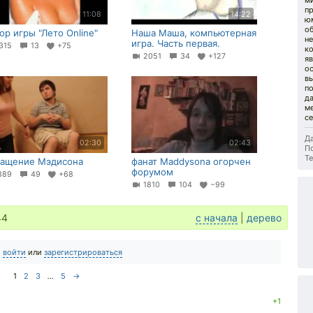
м
п
11:08
14:22
ю
об
ор игры "Лето Online"
Наша Маша, компьютерная
не
игра. Часть первая.
315
13
+75
к
2051
34
+127
яв
ос
в
по
да
м
с
Да
02:30
02:43
П
Те
ащение Мэдисона
фанат Maddysonа огорчен
форумом
889
49
+68
1810
104
−99
44
с начала
|
дерево
о
войти
или
зарегистрироваться
1
2
3
...
5
→
+1