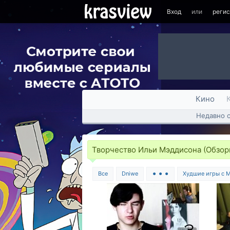
Вход
или
реги
Кино
Недавно 
Творчество Ильи Мэддисона (Обзор
Все
Dniwe
⚫ ⚫ ⚫
Худшие игры с 