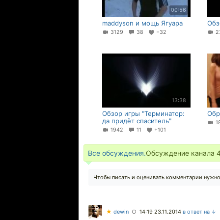
00:56
maddyson и мощь Ягуара
Обз
3129
38
−32
2
13:38
Обзор игры "Терминатор:
Обр
да придёт спаситель"
1
1942
11
+101
Все обсуждения.
Обсуждение канала
Чтобы писать и оценивать комментарии нужн
★
dewin
14:19 23.11.2014
в ответ на ↓
○