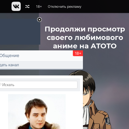
18+
Отключить рекламу
18+
Общение
дать канал