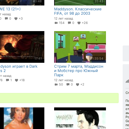
40:48
35:43
WE 13 (21+)
Maddyson. Классические
FIFA, от 98 до 2003
ет назад
50
0
+3
12 лет назад
154
0
+26
17:41
01:35:54
dyson играет в Dark
Стрим 7 марта, Мэддисон
ls 2
и Мобстер про Южный
Парк
ет назад
76
1
+18
12 лет назад
50
0
+2
С
П
яв
о
а
Ро
G
по