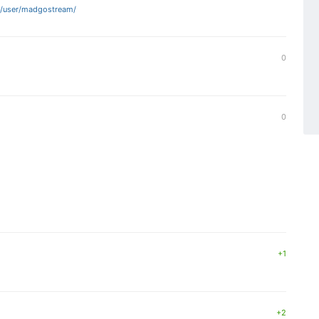
/user/madgostream/
0
0
+1
+2