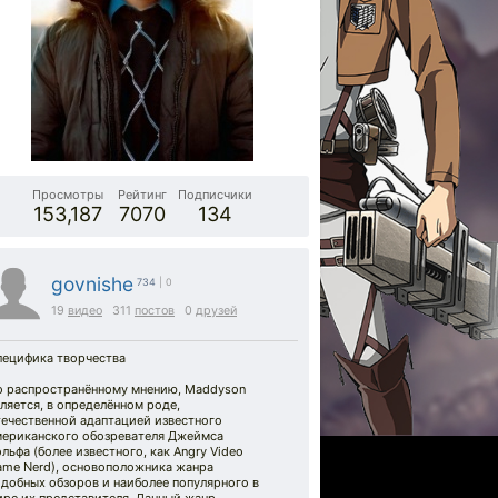
Просмотры
Рейтинг
Подписчики
153,187
7070
134
govnishe
734
| 0
19
видео
311
постов
0
друзей
пецифика творчества
о распространённому мнению, Maddyson
ляется, в определённом роде,
течественной адаптацией известного
мериканского обозревателя Джеймса
льфа (более известного, как Angry Video
ame Nerd), основоположника жанра
добных обзоров и наиболее популярного в