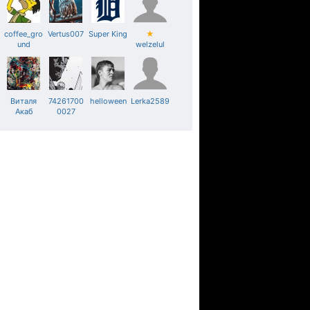
coffee_gro
Vertus007
Super King
★
und
welzelul
Виталя
74261700
helloween
Lerka2589
Акаб
0027