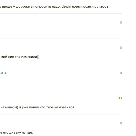
о вроде у шорриата попросить надо. dewin норм посан,я ручаюсь.
0
0
 мой ник так изменили))
 на ↓
0
+1
называю))) я уже понял что тебе не нравится
0
е его дивану лучше.