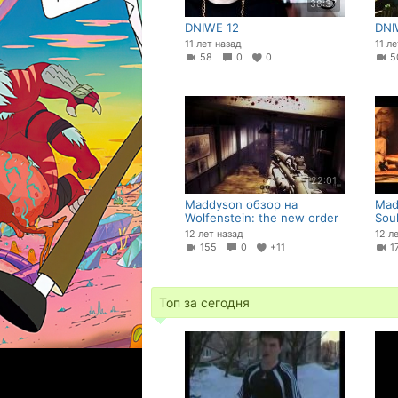
38:37
DNIWE 12
DNI
11 лет назад
11 л
58
0
0
22:01
Maddyson обзор на
Mad
Wolfenstein: the new order
Sou
12 лет назад
12 л
155
0
+11
1
Топ за сегодня