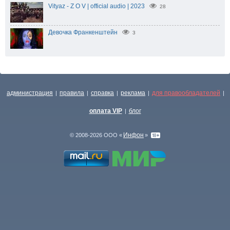
Vityaz - Z O V | official audio | 2023
28
Девочка Франкенштейн
3
администрация
правила
справка
реклама
для правообладателей
|
|
|
|
|
оплата VIP
блог
|
Инфон
© 2008-2026 ООО «
»