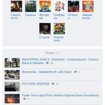
Сверхъ
Пацаны
Футура
Гриффи
Отброс
Америк
естес
…
ма
ны
ы
ански
…
Стрела
Новобр
анец
Видео
31
INDUSTRIAL DANCE - Eisenfunk - Camperglueck - Ciwana
Black & Sabselol
16
Bassnectar - Speakerbox ft. Lafa Taylor
1
РУССКИЕ, ВПЕРЁД!
17
Faster Than Light (From Stellaris Original Game Soundtrack)
5