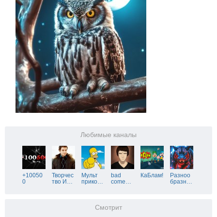
Любимые каналы
+10050
Творчес
Мульт
bad
КаБлам!
Разноо
0
тво И
…
прико
…
come
…
бразн
…
Смотрит