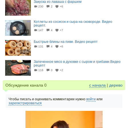
Закуска из лаваша с фаршем
230
2
+6
00:39
Котлеты из сосисок и сыра на сковороде. Видео
рецепт.
147
4
+7
02:13
Быстрые блины на пиве. Видео рецепт
131
4
+6
01:36
Запеченное мясо в духовке с сыром и грибами.Видео
рецепт
116
0
+2
04:32
Обсуждение канала
0
с начала
|
дерево
Чтобы писать и оценивать комментарии нужно
войти
или
зарегистрироваться