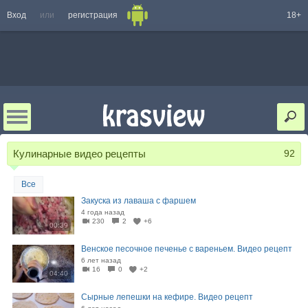
Вход
или
регистрация
18+
Кулинарные видео рецепты
92
Все
Закуска из лаваша с фаршем
4 года назад
230
2
+6
00:39
Венское песочное печенье с вареньем. Видео рецепт
6 лет назад
16
0
+2
04:40
Сырные лепешки на кефире. Видео рецепт