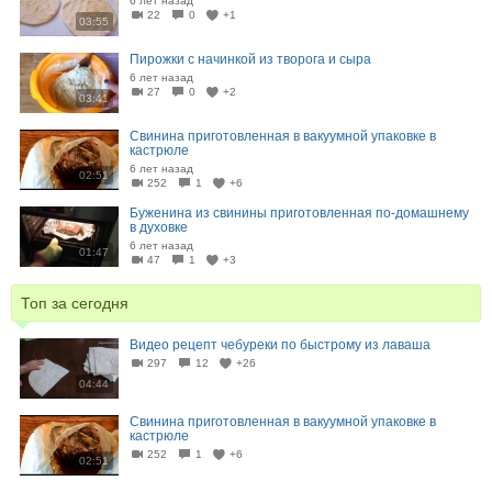
6 лет назад
22
0
+1
03:55
Пирожки с начинкой из творога и сыра
6 лет назад
27
0
+2
03:41
Свинина приготовленная в вакуумной упаковке в
кастрюле
6 лет назад
02:51
252
1
+6
Буженина из свинины приготовленная по-домашнему
в духовке
6 лет назад
01:47
47
1
+3
Топ за сегодня
Видео рецепт чебуреки по быстрому из лаваша
297
12
+26
04:44
Свинина приготовленная в вакуумной упаковке в
кастрюле
252
1
+6
02:51