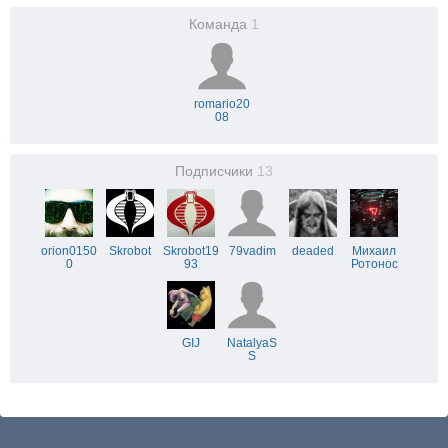
Команда
1
romario20
08
Подписчики
13
orion0150
Skrobot
Skrobot19
79vadim
deaded
Михаил
0
93
Ротонос
GIJ
NatalyaS
S