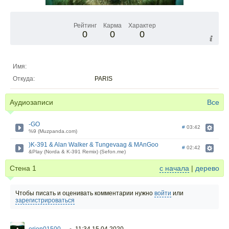
Рейтинг
Карма
Характер
0
0
0
Имя:
Откуда:
PARIS
Аудиозаписи
Все
-GO
#
03:42
%9 (Muzpanda.com)
)K-391 & Alan Walker & Tungevaag & MAnGoo
#
02:42
&Play (Norda & K-391 Remix) (Sefon.me)
Стена
1
с начала
|
дерево
Чтобы писать и оценивать комментарии нужно
войти
или
зарегистрироваться