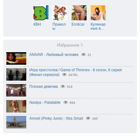
КВН
Прикол
Erotical
Кулинар
ы
ные в
…
Избранное
5
ANIVAR - Любимый человек
21
Игра престолов / Game of Thrones - 8 сезон, 6 серия
(Финал сериала)
34781
Плохая девочка
519
Nastya - Palatable
894
Anneli (Pinky June) - Xtra Small
295