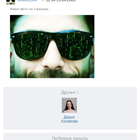
orion01500
11:34 15.04.2020
○
Новое фото на странице:
Друзья
1
Дарья
Халикова
Любимые каналы