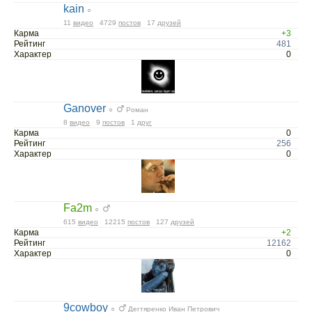
kain
○
11
видео
4729
постов
17
друзей
Карма
+3
Рейтинг
481
Характер
0
Ganover
○
Роман
8
видео
9
постов
1
друг
Карма
0
Рейтинг
256
Характер
0
Fa2m
○
615
видео
12215
постов
127
друзей
Карма
+2
Рейтинг
12162
Характер
0
9cowboy
○
Дегтяренко Иван Петрович