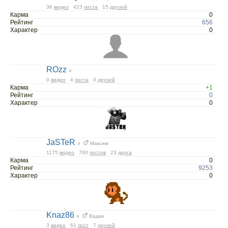
36
видео
423
поста
15
друзей
Карма
0
Рейтинг
656
Характер
0
ROzz
○
0
видео
4
поста
0
друзей
Карма
+1
Рейтинг
0
Характер
0
JaSTeR
○
Максим
1175
видео
760
постов
23
друга
Карма
0
Рейтинг
9253
Характер
0
Knaz86
○
Вадик
3
видео
61
пост
7
друзей