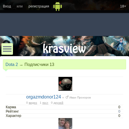
Вход
или
регистрация
18+
Dota 2
→
Подписчики
13
orgazmdonor124
○
Иван Прохоров
0
видео
1
пост
0
друзей
Карма
0
Рейтинг
0
Характер
0