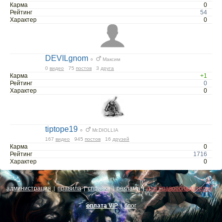
Карма
0
Рейтинг
54
Характер
0
DEVILgnom
○
Максим
0
видео
75
постов
3
друга
Карма
+1
Рейтинг
0
Характер
0
tiptope19
○
Mr.DIOLLIA
167
видео
945
постов
16
друзей
Карма
0
Рейтинг
1716
Характер
0
администрация
правила
справка
реклама
для правообладателей
|
|
|
|
|
оплата VIP
блог
|