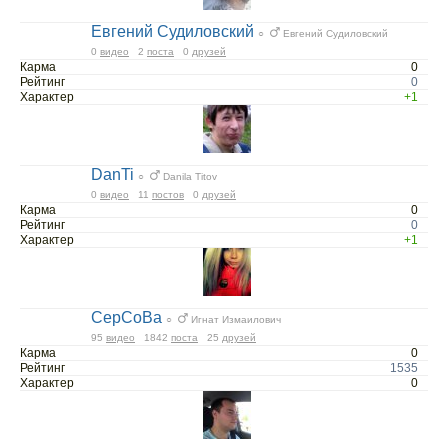
Евгений Судиловский
○
Евгений Судиловский
0
видео
2
поста
0
друзей
Карма
0
Рейтинг
0
Характер
+1
DanTi
○
Danila Titov
0
видео
11
постов
0
друзей
Карма
0
Рейтинг
0
Характер
+1
CepCoBa
○
Игнат Измаилович
95
видео
1842
поста
25
друзей
Карма
0
Рейтинг
1535
Характер
0