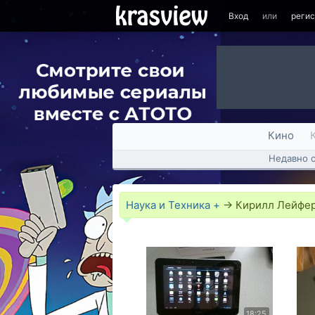
Вход
или
реги
Кино
Недавно 
Наука и Техника +
→
Кирилл Лейфер
18:25