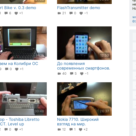
бр
не
rt Bike v. 0.3 demo
FlashTransmitter demo
Но
41
6
+1
21
0
−1
w
6t
21:15
12:53
аем на Колибри ОС
До появления
современных смартфонов.
39
0
+1
40
5
−1
30:48
26:37
р - Toshiba Libretto
Nokia 7710. Широкий
 CT. Level up
взгляд на мир.
12
0
+1
12
1
+2