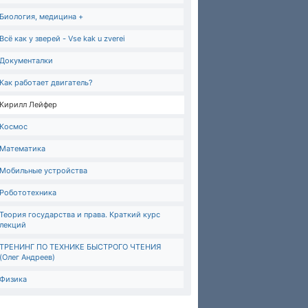
Биология, медицина +
Всё как у зверей - Vse kak u zverei
Документалки
Как работает двигатель?
Кирилл Лейфер
Космос
Математика
Мобильные устройства
Робототехника
Теория государства и права. Краткий курс
лекций
ТРЕНИНГ ПО ТЕХНИКЕ БЫСТРОГО ЧТЕНИЯ
(Олег Андреев)
Физика