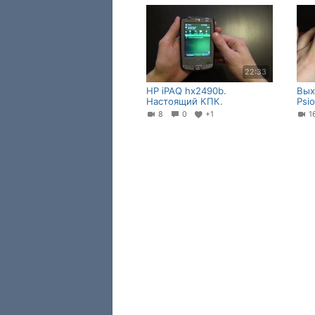
22:33
HP iPAQ hx2490b.
Вых
Настоящий КПК.
Psi
8
0
+1