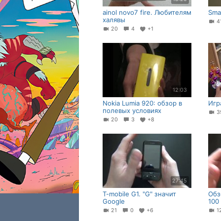
ainol novo7 fire. Любителям
Sma
халявы
20
4
+1
12:03
Nokia Lumia 920: обзор в
Игр
полевых условиях
20
3
+8
27:45
T-mobile G1. "G" значит
Обзо
Google
100
21
0
+6