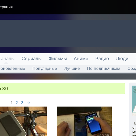
страция
Каналы
Сериалы
Фильмы
Аниме
Радио
Люди
обновленные
Популярные
Лучшие
По подписчикам
Соз
 30
1
2
3
→
П
ст
м
01:00
00:59