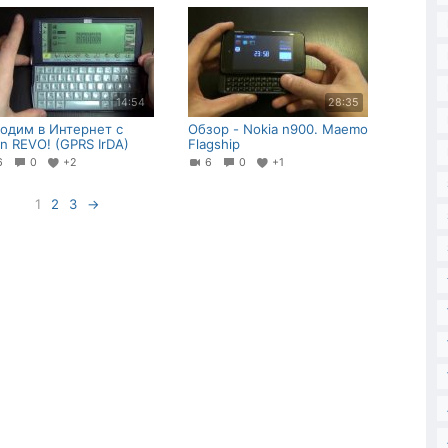
14:54
28:35
одим в Интернет с
Обзор - Nokia n900. Maemo
on REVO! (GPRS IrDA)
Flagship
16
0
+2
6
0
+1
1
2
3
→