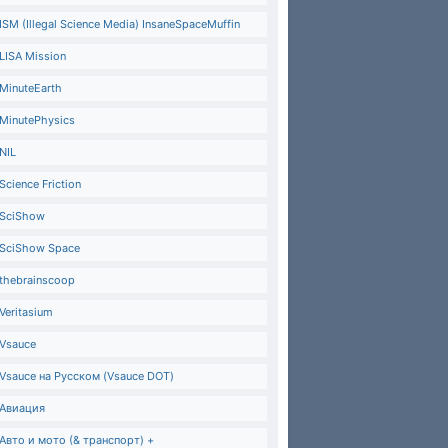
ISM (Illegal Science Media) InsaneSpaceMuffin
LISA Mission
MinuteEarth
MinutePhysics
NIL
Science Friction
SciShow
SciShow Space
thebrainscoop
Veritasium
Vsauce
Vsauce на Русском (Vsauce DOT)
Авиация
Авто и мото (& транспорт) +