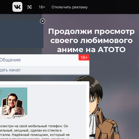
18+
Отключить рекламу
18+
Общение
дать канал
осмотри на свой мобильный телефон. Он
ильный, мощный, сделан из стекла и
еталла. Надёжный помощник, который не