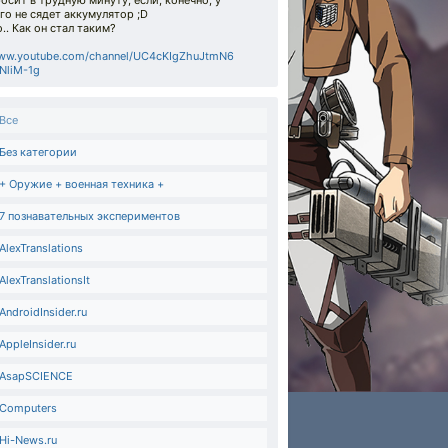
осит в трудную минуту, если, конечно, у
го не сядет аккумулятор ;D
.. Как он стал таким?
ww.youtube.com/channel/UC4cKIgZhuJtmN6
NliM-1g
Все
Без категории
+ Оружие + военная техника +
7 познавательных экспериментов
AlexTranslations
AlexTranslationsIt
AndroidInsider.ru
AppleInsider.ru
AsapSCIENCE
Computers
Hi-News.ru