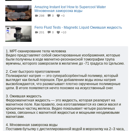
Amazing Instant Ice! How to Supercool Water
Мгновенная заморозка воды
298
0
+3
03:06
Ferro Fluid Tests - Magnetic Liquid Ожившая жидкость
201
0
+10
05:30
1. МРТ-сканирование тела человека
Видео представляет собой смонтированные изображения, которые
были получены в ходе магнитно-резонансной томографии трупа
мужчины, которого заморозили в желатине до -71 градуса по Цельсию.
2. Снег быстрого приготовления
Полиакрилат натрия — это суперабсорбентный полимер, который
выглядит как белый порошок. При добавлении воды ионы натрия
высвобождаются, что разматывает плотно скрученные полимерные
цепи. В итоге появляется нечто похожее на искусственный снег.
3. Ожившая жидкость
Ферромагнитная жидкость — это жидкость, которая реагирует на
магнитное поле. Как правило, она изготавливается из смеси масел и
крошечных частиц железа. Видео показывает четыре различных
трюка, связанных с магнитной жидкостью и мощными неодимовыми
магнитами.
4. Мгновенная заморозка воды
Поставив бутылку с дистиллированной водой в морозилку на 2–3 часа,