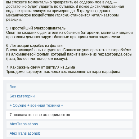
вы сможете моментально превратить её содержимое в лед, —
достаточно будет ударить по бутылке. В покое дистиллированная
вода не кристаллизуется примерно до -5 градусов, однако
механическое воздействие (тряска) становится катализатором
реакции.
5. Простейший электродвигатель
Опыт по созданию двигателя из обычной батарейки, магнита и медной
проволоки демонстрирует базовые принципы электродинамики.
6. Летающий корабль из фольги
Впечатляющий опыт студентов Боннского университета с «кораблём»
из алюминиевой фольги, который парит в ванне из гексафторида серы
(газа, более плотного, чем воздух).
7. Как зажечь свечу от фитиля из дыма
Трюк демонстрирует, как легко воспламеняются пары парафина.
Все
Без категории
+ Оружие + военная техника +
7 познавательных экспериментов
AlexTranslations
AlexTranslationsIt