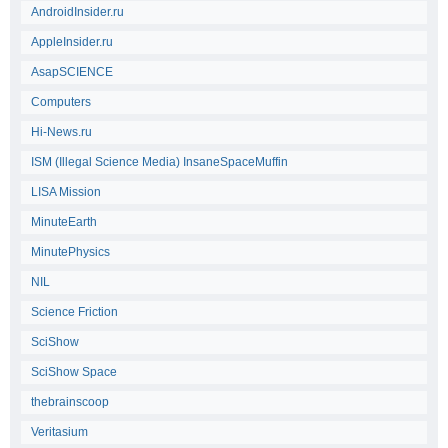
AndroidInsider.ru
AppleInsider.ru
AsapSCIENCE
Computers
Hi-News.ru
ISM (Illegal Science Media) InsaneSpaceMuffin
LISA Mission
MinuteEarth
MinutePhysics
NIL
Science Friction
SciShow
SciShow Space
thebrainscoop
Veritasium