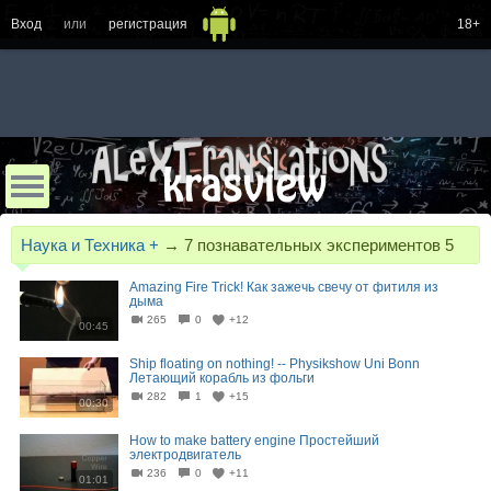
Вход
или
регистрация
18+
Наука и Техника +
→
7 познавательных экспериментов 5
Amazing Fire Trick! Как зажечь свечу от фитиля из
дыма
265
0
+12
00:45
Ship floating on nothing! -- Physikshow Uni Bonn
Летающий корабль из фольги
282
1
+15
00:30
How to make battery engine Простейший
электродвигатель
236
0
+11
01:01