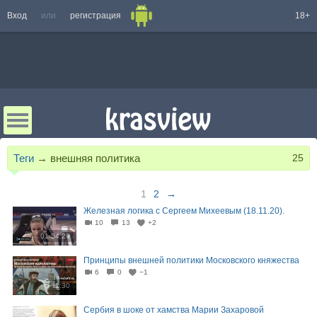
Вход
или
регистрация
18+
Теги
→
внешняя политика
25
1
2
→
Железная логика с Сергеем Михеевым (18.11.20).
10
13
+2
01:54:29
Принципы внешней политики Московского княжества
6
0
−1
11:30
Сербия в шоке от хамства Марии Захаровой