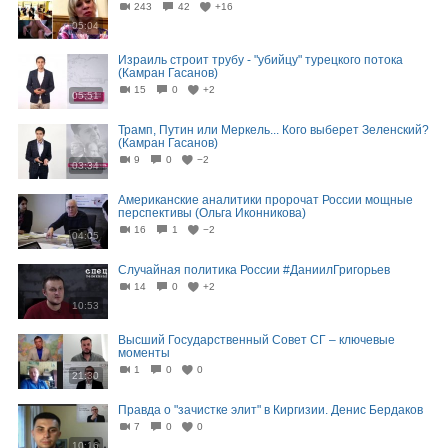
243
42
+16
05:04
Израиль строит трубу - "убийцу" турецкого потока
(Камран Гасанов)
15
0
+2
05:51
Трамп, Путин или Меркель... Кого выберет Зеленский?
(Камран Гасанов)
9
0
−2
03:34
Американские аналитики пророчат России мощные
перспективы (Ольга Иконникова)
16
1
−2
04:05
Случайная политика России #ДаниилГригорьев
14
0
+2
10:53
Высший Государственный Совет СГ – ключевые
моменты
1
0
0
21:30
Правда о "зачистке элит" в Киргизии. Денис Бердаков
7
0
0
10:16