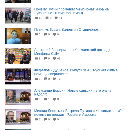
Почему Путин променял Чемпионат мира на
Лукашенко? (Романов Роман)
42
0
+4
08:19
Путин vs Трамп. Валентин Старичёнок
5
0
0
13:43
Анатолий Вассерман - «Кремлевский доклад»
Минфина США
8
0
+3
36:42
Фефелов и Душенов. Выпуск № 43. Русская сила в
немощи свершается
9
0
+1
34:42
Александр Домрин. Новые санкции - это очень
надолго
5
1
0
05:46
Михаил Леонтьев. Встреча Путина с Киссинджером^
почему не поладят Россия и Америка
6
0
0
09:51