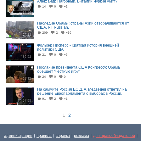
Александр Нагорный. Виталий Чуркин убит?
14
0
+1
14:16
Наследие Обамы: страны Азии отворачиваются от
США. RT Russian.
209
2
+16
04:32
Фолькер Писперс - Краткая история внешней
политики США
21
0
+5
39:52
Послание президента США Конгрессу: Обама
обещает ''честную игру''
24
0
0
01:35
На саммите Россия ЕС Д. А. Медведев ответил на
решение Европарламента о выборах в России.
91
2
+1
04:55
1
2
→
администрация
правила
справка
реклама
для правообладателей
|
|
|
|
|