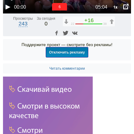
1x
00:00
05:04
6
Просмотры
За сегодня
+16
243
0
22
38
Поддержите проект — смотрите без рекламы!
Отключить рекламу
Читать комментарии