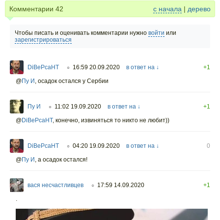
Комментарии
42
с начала
|
дерево
Чтобы писать и оценивать комментарии нужно
войти
или
зарегистрироваться
DiBePcaHT
16:59 20.09.2020
в ответ на ↓
+1
○
@
Пу И
,
осадок остался у Сербии
Пу И
11:02 19.09.2020
в ответ на ↓
+1
○
@
DiBePcaHT
,
конечно, извиняться то никто не любит))
DiBePcaHT
04:20 19.09.2020
в ответ на ↓
0
○
@
Пу И
,
а осадок остался!
вася несчастливцев
17:59 14.09.2020
+1
○
.