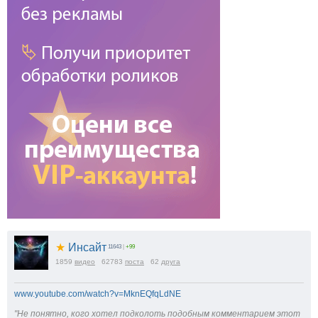
★
Инсайт
11643
|
+99
1859
видео
62783
поста
62
друга
www.youtube.com/watch?v=MknEQfqLdNE
"Не понятно, кого хотел подколоть подобным комментарием этот