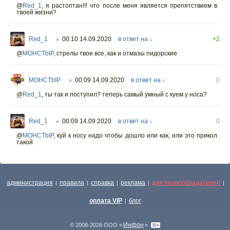
@
Red_1
,
я растоптан!!! что после меня является препятствием в
твоей жизни?
Red_1
00:10 14.09.2020
в ответ на ↓
+2
○
@
MOHCTbIP
,
стрелы твое все, как и отмазы пидорские
MOHCTbIP
00:09 14.09.2020
в ответ на ↓
0
○
@
Red_1
,
ты так и поступил? теперь самый умный с куем у носа?
Red_1
00:09 14.09.2020
в ответ на ↓
0
○
@
MOHCTbIP
,
куй к носу надо чтобы дошло или как, или это прикол
такой
администрация
правила
справка
реклама
для правообладателей
|
|
|
|
|
оплата VIP
блог
|
Инфон
© 2008-2026 ООО «
»