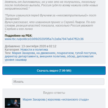
деятель от дипломатии, но у нее это не получилось, поскольку
после подобного выпада, Россия судя по всему нажила себе новых
неприятностей."
"Путин извинился перед Вучичем за «неосмотрительный» пост
Захаровой
Вучич рассказал, что извинения принес и Сергей Лавров. По его
словам, реакция властей показала, насколько Россия уважает
Сербию и его лично
"
Подробнее на РБК:
www.rbc.ru/politics/10/09/2020/5f5a7c2a9a7947a647f52c36
Добавлено: 13 сентября 2020 в 02:12
Категория:
Новости и политика
Теги:
Мария Захарова
,
на движениях
,
поцреатизм
,
тупой поступок
,
директор департамента
,
внешняя политика
,
обсир
,
дипломатия
уровня зашквар
Скачать видео (7.99 Мб)
Видео-ответы
Мария Захарова | королева «испанского стыда»