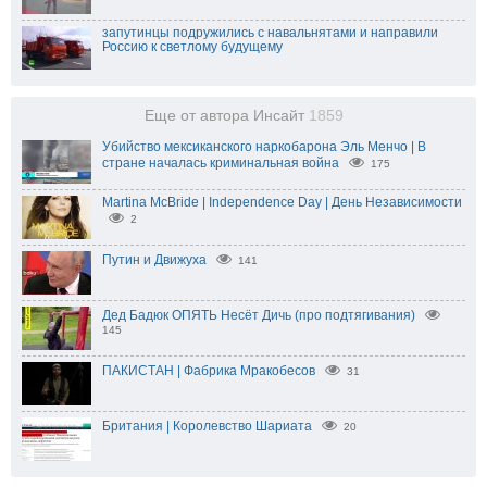
запутинцы подружились с навальнятами и направили
Россию к светлому будущему
Еще от автора Инсайт
1859
Убийство мексиканского наркобарона Эль Менчо | В
стране началась криминальная война
175
Martina McBride | Independence Day | День Независимости
2
Путин и Движуха
141
Дед Бадюк ОПЯТЬ Несёт Дичь (про подтягивания)
145
ПАКИСТАН | Фабрика Мракобесов
31
Британия | Королевство Шариата
20