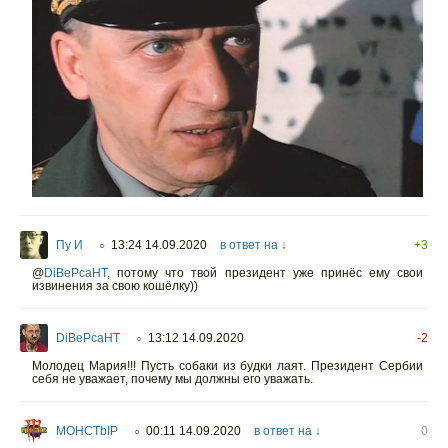
Пу И
13:24 14.09.2020
в ответ на ↓
+3
○
@
DiBePcaHT
,
потому что твой президент уже принёс ему свои
извинения за свою кошёлку))
DiBePcaHT
13:12 14.09.2020
-2
○
Молодец Мария!!! Пусть собаки из будки лаят. Президент Сербии
себя не уважает, почему мы должны его уважать.
MOHCTbIP
00:11 14.09.2020
в ответ на ↓
0
○