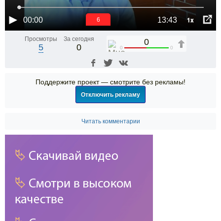
1x
00:00
13:43
5
Просмотры
За сегодня
0
5
0
0
0
Поддержите проект — смотрите без рекламы!
Отключить рекламу
Читать комментарии