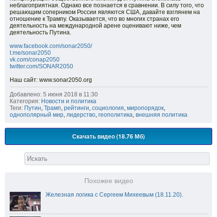
неблагоприятная. Однако все познается в сравнении. В силу того, что
решающим соперником России являются США, давайте взглянем на
отношение к Трампу. Оказывается, что во многих странах его
деятельность на международной арене оценивают ниже, чем
деятельность Путина.
www.facebook.com/sonar2050/
t.me/sonar2050
vk.com/conap2050
twitter.com/SONAR2050
Наш сайт: www.sonar2050.org
Добавлено: 5 июня 2018 в 11:30
Категория:
Новости и политика
Теги:
Путин
,
Трамп
,
рейтинги
,
социология
,
миропорядок
,
однополярный мир
,
лидерство
,
геополитика
,
внешняя политика
Скачать видео (18.76 Мб)
Похожее видео
Железная логика с Сергеем Михеевым (18.11.20).