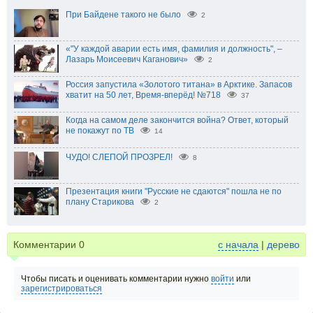
При Байдене такого не было
2
«"У каждой аварии есть имя, фамилия и должность", –
Лазарь Моисеевич Каганович»
2
Россия запустила «Золотого титана» в Арктике. Запасов
хватит на 50 лет, Время-вперёд! №718
37
Когда на самом деле закончится война? Ответ, который
не покажут по ТВ
14
ЧУДО! СЛЕПОЙ ПРОЗРЕЛ!
8
Презентация книги "Русские не сдаются" пошла не по
плану Старикова
2
Комментарии
0
с начала
|
дерево
Чтобы писать и оценивать комментарии нужно
войти
или
зарегистрироваться