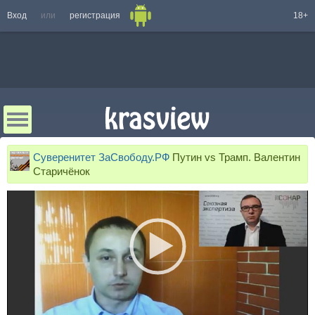
Вход
или
регистрация
18+
Суверенитет ЗаСвободу.РФ
Путин vs Трамп. Валентин
Старичёнок