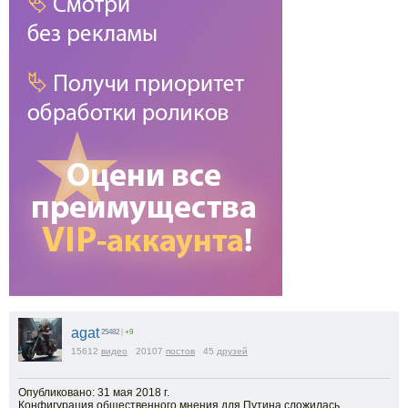
agat
25482
|
+9
15612
видео
20107
постов
45
друзей
Опубликовано: 31 мая 2018 г.
Конфигурация общественного мнения для Путина сложилась