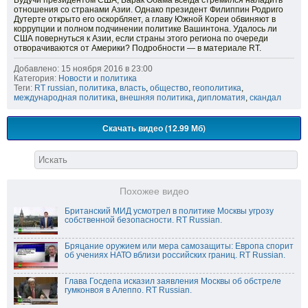
Будучи президентом США, Барак Обама всегда стремился наладить
отношения со странами Азии. Однако президент Филиппин Родриго
Дутерте открыто его оскорбляет, а главу Южной Кореи обвиняют в
коррупции и полном подчинении политике Вашинтона. Удалось ли
США повернуться к Азии, если страны этого региона по очереди
отворачиваются от Америки? Подробности — в материале RT.
Добавлено: 15 ноября 2016 в 23:00
Категория:
Новости и политика
Теги:
RT russian
,
политика
,
власть
,
общество
,
геополитика
,
международная политика
,
внешняя политика
,
дипломатия
,
скандал
Скачать видео (12.99 Мб)
Похожее видео
Британский МИД усмотрел в политике Москвы угрозу
собственной безопасности. RT Russian.
Бряцание оружием или мера самозащиты: Европа спорит
об учениях НАТО вблизи российских границ. RT Russian.
Глава Госдепа исказил заявления Москвы об обстреле
гумконвоя в Алеппо. RT Russian.