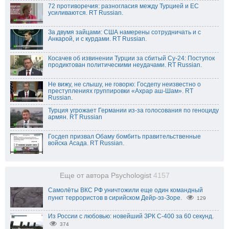
72 противоречия: разногласия между Турцией и ЕС
усиливаются. RT Russian.
За двумя зайцами: США намерены сотрудничать и с
Анкарой, и с курдами. RT Russian.
Косачев об извинении Турции за сбитый Су-24: Поступок
продиктован политическими неудачами. RT Russian.
Не вижу, не слышу, не говорю: Госдепу неизвестно о
преступлениях группировки «Ахрар аш-Шам». RT
Russian.
Турция угрожает Германии из-за голосования по геноциду
армян. RT Russian
Госдеп призвал Обаму бомбить правительственные
войска Асада. RT Russian.
Еще от автора Psychologist
4157
Самолёты ВКС РФ уничтожили еще один командный
пункт террористов в сирийском Дейр-эз-Зоре.
129
Из России с любовью: новейший ЗРК С-400 за 60 секунд.
374