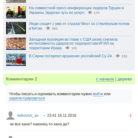
На совместной пресс-конференции лидеров Турции и
Украины Эрдоган чуть не уснул.
170
Люди сходят с ума от страха! Мост со стеклянным полом
в Китае.
563
Западная коалиция во главе с США резко снизила
интенсивность ударов по террористам ИГИЛ на
территории Ирака.
101
В Сирии потерпел крушение российский Су-24.
353
Комментарии
2
с начала
|
дерево
Чтобы писать и оценивать комментарии нужно
войти
или
зарегистрироваться
leibovich_av
23:41 16.11.2016
-1
○
че все хана? наконец-то хана да?