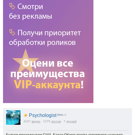
★
Psychologist
36441
| 0
4157
видео
1275
постов
7
друзей