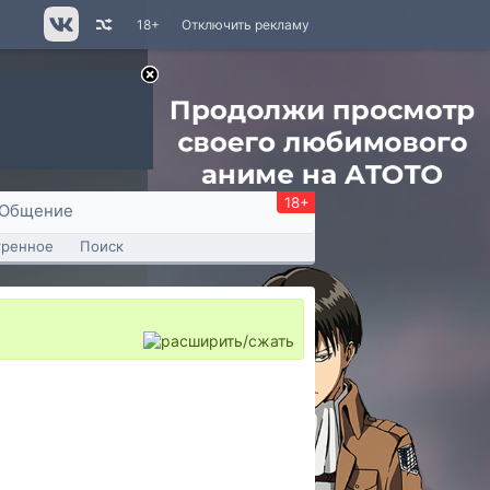
18+
Отключить рекламу
18+
Общение
тренное
Поиск