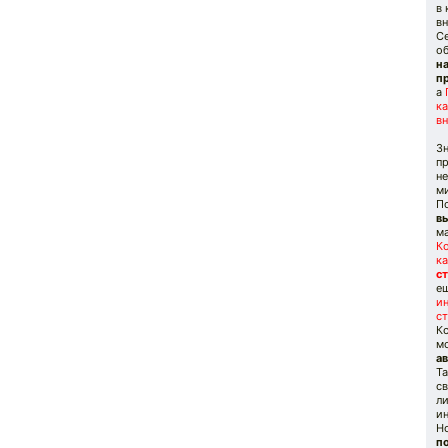
в
вн
Се
о
н
п
а
ка
в
З
пр
н
ми
П
в
м
К
ка
ст
е
ин
ст
Кс
м
ав
Та
св
л
ин
Н
п