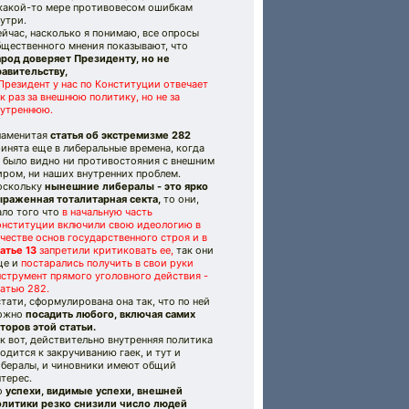
 какой-то мере противовесом ошибкам
утри.
йчас, насколько я понимаю, все опросы
бщественного мнения показывают, что
арод доверяет Президенту, но не
равительству,
Президент у нас по Конституции отвечает
к раз за внешнюю политику, но не за
нутреннюю.
наменитая
статья об экстремизме 282
инята еще в либеральные времена, когда
е было видно ни противостояния с внешним
ром, ни наших внутренних проблем.
оскольку
нынешние либералы - это ярко
ыраженная тоталитарная секта,
то они,
ало того что
в начальную часть
онституции включили свою идеологию в
честве основ государственного строя и в
атье 13
запретили критиковать ее,
так они
ще и
постарались получить в свои руки
струмент прямого уголовного действия -
атью 282.
тати, сформулирована она так, что по ней
ожно
посадить любого, включая самих
торов этой статьи.
к вот, действительно внутренняя политика
одится к закручиванию гаек, и тут и
ибералы, и чиновники имеют общий
терес.
о
успехи, видимые успехи, внешней
олитики резко снизили число людей