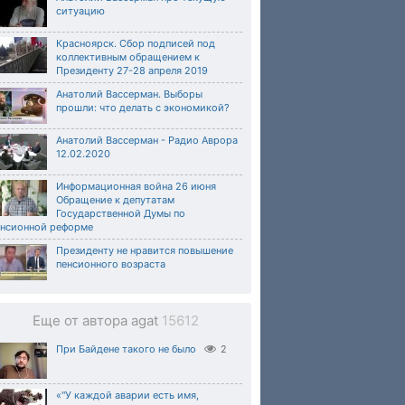
ситуацию
Красноярск. Сбор подписей под
коллективным обращением к
Президенту 27-28 апреля 2019
Анатолий Вассерман. Выборы
прошли: что делать с экономикой?
Анатолий Вассерман - Радио Аврора
12.02.2020
Информационная война 26 июня
Обращение к депутатам
Государственной Думы по
енсионной реформе
Президенту не нравится повышение
пенсионного возраста
Еще от автора agat
15612
При Байдене такого не было
2
«"У каждой аварии есть имя,