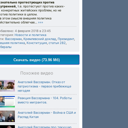
ознательно протестующих против
нутренней,
т.е. протестуют против каких-
 конкретных житейских проблем, но не
отив политики в целом.
в этом смысле внешняя политика
йствительно облегчае...
»»»
бавлено: 4 февраля 2018 в 23:45
тегория:
Новости и политика
ги:
Вассерман
,
Кремлевский доклад
,
Президент
,
нешняя политика
,
Конституция
,
статья 282
,
ибералы
Скачать видео (73.96 Мб)
Похожее видео
Анатолий Вассерман. Отказ от
патриотизма - первое прибежище
негодяя
Реакция Вассермана - 104. Роботы
вместо мигрантов.
Анатолий Вассерман - Война в США и
Распад Китая
Анатолий Вассерман про текущую