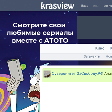
Вход
или
реги
Кино
Загрузить
Нов
Суверенитет ЗаСвободу.РФ
Анат