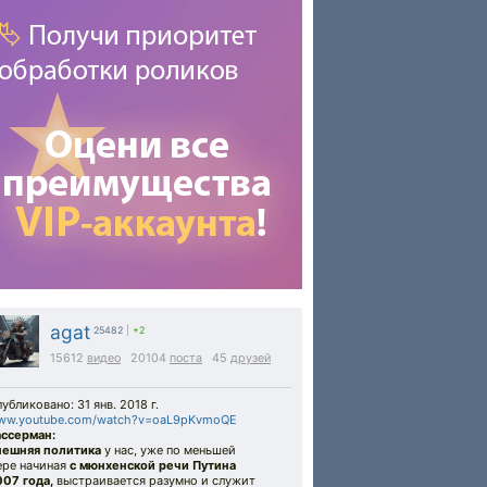
agat
25482
|
+2
15612
видео
20104
поста
45
друзей
убликовано: 31 янв. 2018 г.
ww.youtube.com/watch?v=oaL9pKvmoQE
ассерман:
нешняя политика
у нас, уже по меньшей
ере начиная
с мюнхенской речи Путина
007 года,
выстраивается разумно и служит