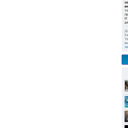
с
в
то
пр
И 
де
До
Ка
Те
в
л