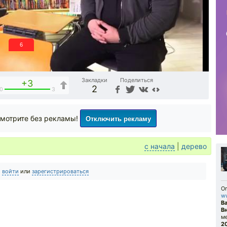
5
Закладки
Поделиться
+3
2
0
3
Отключить рекламу
мотрите без рекламы!
с начала
|
дерево
о
войти
или
зарегистрироваться
Оп
w
В
В
м
2