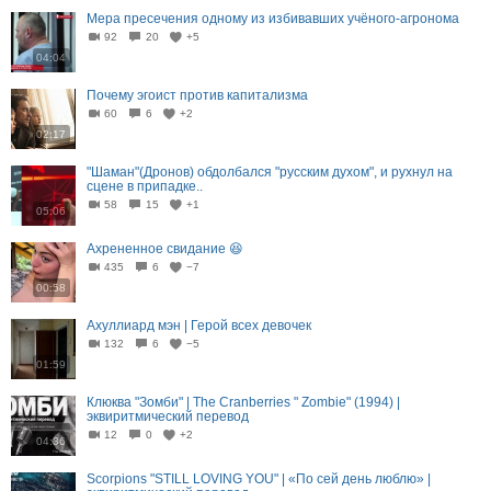
Мера пресечения одному из избивавших учёного-агронома
92
20
+5
04:04
Почему эгоист против капитализма
60
6
+2
02:17
"Шаман"(Дронов) обдолбался "русским духом", и рухнул на
сцене в припадке..
58
15
+1
05:06
Ахрененное свидание 😆
435
6
−7
00:58
Ахуллиард мэн | Герой всех девочек
132
6
−5
01:59
Клюква "Зомби" | The Cranberries " Zombie" (1994) |
эквиритмический перевод
12
0
+2
04:36
Scorpions "STILL LOVING YOU" | «По сей день люблю» |