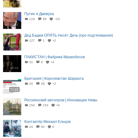
03:26
Путин и Движуха
119
69
−10
01:51
Дед Бадюк ОПЯТЬ Несёт Дичь (про подтягивания)
127
1
+2
02:51
ПАКИСТАН | Фабрика Мракобесов
31
6
+4
38:44
Британия | Королевство Шариата
20
28
+2
31:22
Россиянский автопром | Инновации Нивы
154
153
+6
01:01
Контактёр Михаил Ельцов
24
60
0
14:55