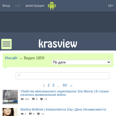
Вход
или
регистрация
18+
Инсайт
→
Видео
1859
1
2
3
...
93
→
Убийство мексиканского наркобарона Эль Менчо | В стране
началась криминальная война
141
9
+2
03:35
Martina McBride | Independence Day | День Независимости
2
0
+1