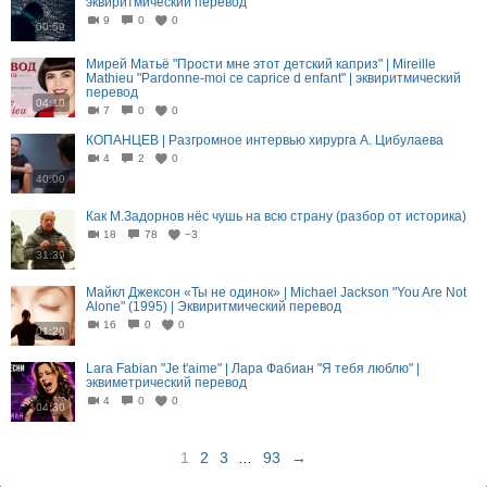
эквиритмический перевод
9
0
0
00:59
Мирей Матьё "Прости мне этот детский каприз" | Mireille
Mathieu "Pardonne-moi ce caprice d enfant" | эквиритмический
перевод
04:10
7
0
0
КОПАНЦЕВ | Разгромное интервью хирурга А. Цибулаева
4
2
0
40:00
Как М.Задорнов нёс чушь на всю страну (разбор от историка)
18
78
−3
31:39
Майкл Джексон «Ты не одинок» | Michael Jackson "You Are Not
Alone" (1995) | Эквиритмический перевод
16
0
0
01:20
Lara Fabian "Je t'aime" | Лара Фабиан "Я тебя люблю" |
эквиметрический перевод
4
0
0
04:30
1
2
3
...
93
→