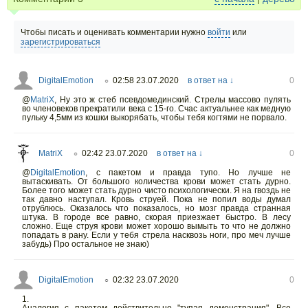
Чтобы писать и оценивать комментарии нужно
войти
или
зарегистрироваться
DigitalEmotion
02:58 23.07.2020
в ответ на ↓
0
○
@
MatriX
,
Ну это ж стеб псевдомединский. Стрелы массово пулять
во членовеков прекратили века с 15-го. Счас актуальнее как медную
пульку 4,5мм из кошки выкорябать, чтобы тебя когтями не порвало.
MatriX
02:42 23.07.2020
в ответ на ↓
0
○
@
DigitalEmotion
,
с пакетом и правда тупо. Но лучше не
вытаскивать. От большого количества крови может стать дурно.
Более того может стать дурно чисто психологически. Я на гвоздь не
так давно наступал. Кровь струей. Пока не попил воды думал
отрублюсь. Оказалось что показалось, но мозг правда странная
штука. В городе все равно, скорая приезжает быстро. В лесу
сложно. Еще струя крови может хорошо вымыть то что не должно
попадать в рану. Если у тебя стрела насквозь ноги, про меч лучше
забудь) Про остальное не знаю)
DigitalEmotion
02:32 23.07.2020
0
○
1.
Аналогия с пакетом действительно "тупая демонстрация". Все