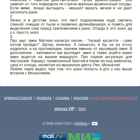
зависит от того повредила ли стрела крупные кровеносные сосуды.
Если мимо, лучше вытащить - мешает махать мечом и не дает
засохнуть ране.
2.
Лично я в детстве знал, что лист подорожника надо смочить
слюной, очищая от пыли и первично дезинфицируя, и помять для
выделения сока перед приложением к ране. Откуда я это знал, да
х.з. просто знал.
3.
Про укус змеи Митяев написал песню - "пускай кусается - само
потом пройдет". Шутка, конечно. А серьезно, я бы не на отсос
надеялся, а на противоядие, причем именно от укусившей змеи. В
дополнение - запомните как выглядит змея а также знайте какие
змеи водятся на вашем маршруте. Про пауков актуально для
Австралии. Каракут, привезенный братом в банке из-под майонеза,
сдох от голода, несмотря на мушинную диету. Рип, Мохнатик!
Люблю такие видео, при том, что шанс попасть в дтп у нас выше
встречи с Мохнатиком.
администрация
правила
справка
реклама
для правообладателей
|
|
|
|
|
оплата VIP
блог
|
Инфон
© 2008-2026 ООО «
»