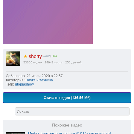
★
shorry
167437
|
+444
53006
видео
24943
поста
256
друзей
Добавлено: 21 июля 2020 в 22:57
Категория:
Наука и техника
Теги:
utopiashow
Скачать видео (136.56 Мб)
Похожее видео
Мифы, в которые мы верим #10 [Дикая природа]