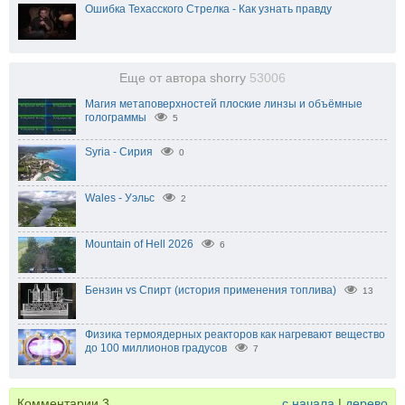
Ошибка Техасского Стрелка - Как узнать правду
Еще от автора shorry
53006
Магия метаповерхностей плоские линзы и объёмные
голограммы
5
Syria - Сирия
0
Wales - Уэльс
2
Mountain of Hell 2026
6
Бензин vs Спирт (история применения топлива)
13
Физика термоядерных реакторов как нагревают вещество
до 100 миллионов градусов
7
Комментарии
3
с начала
|
дерево