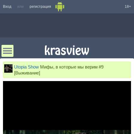
Вход
или
регистрация
18+
Utopia Show
Мифы, в которые мы верим #9
[Выживание]