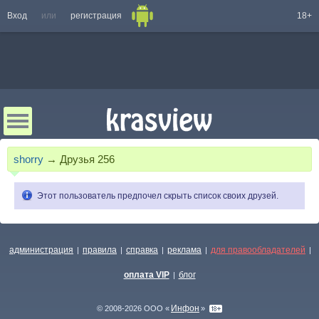
Вход
или
регистрация
18+
shorry
→
Друзья
256
Этот пользователь предпочел скрыть список своих друзей.
администрация
правила
справка
реклама
для правообладателей
|
|
|
|
|
оплата VIP
блог
|
Инфон
© 2008-2026 ООО «
»