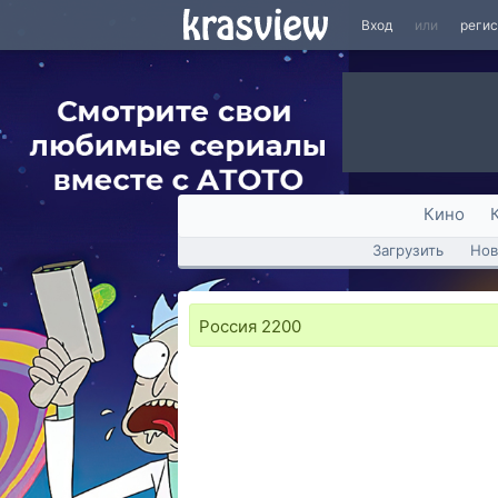
Вход
или
реги
Кино
Загрузить
Нов
Россия 2200