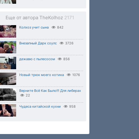
Еще от автора TheKolhoz
2171
Колхоз учит сына
842
Внезапный Дарк соулс
3726
дежавю с пылесосом
856
Новый трюк моего котика
1076
Верните Всё Как Было!!! Для либерах
22
Чудеса китайской кухни
958