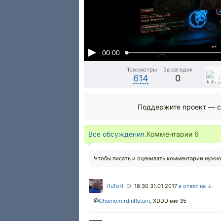
00:00
Просмотры
За сегодня
614
0
1
Поддержите проект — с
Все обсуждения.
Комментарии
6
Чтобы писать и оценивать комментарии нужн
i1uToH
18:30 31.01.2017
в ответ на ↓
○
@
ChernomirdinReturn
,
XDDD миг35