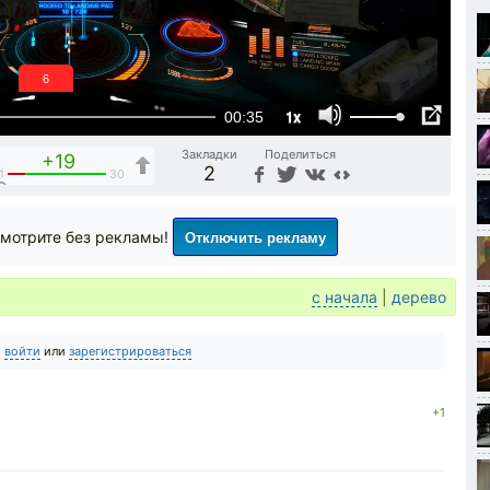
5
1x
00:35
Закладки
Поделиться
+19
2
1
30
Отключить рекламу
мотрите без рекламы!
с начала
|
дерево
о
войти
или
зарегистрироваться
+1