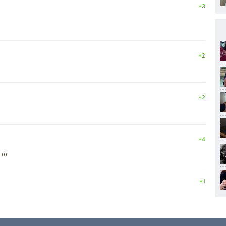
+3
+2
+2
+4
)))
+1