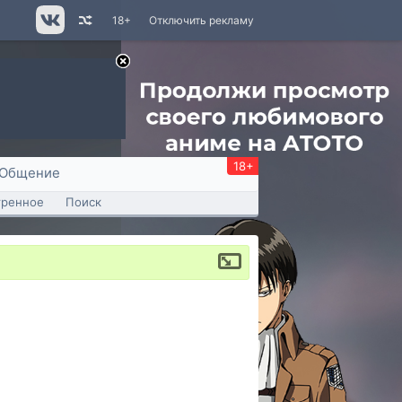
18+
Отключить рекламу
18+
Общение
тренное
Поиск