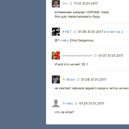
Вго
11:12 31.01.2017
○
вспаминаю умираю ЧОРНЫЕ глаза
бля щас переслушивать буду
X-NET
01:39 31.01.2017
в ответ на ↓
○
@
Ti-reks
,
Elite Dangerous
ChernomirdinReturn
01:37 31.01.2017
○
И всё это на миг 29 :)
★
Bizon
01:28 31.01.2017
○
не хватает зеркала заднего вида и четок на них 
Ti-reks
01:24 31.01.2017
○
что за игра?