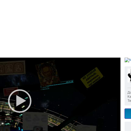
До
Ка
Те