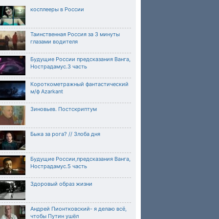
косплееры в России
Таинственная Россия за 3 минуты
глазами водителя
Будущие России предсказания Ванга,
Нострадамус.3 часть
Короткометражный фантастический
м/ф Azarkant
Зиновьев. Постскриптум
Быка за рога? // Злоба дня
Будущие России,предсказания Ванга,
Нострадамус.5 часть
Здоровый образ жизни
Андрей Пионтковский- я делаю всё,
чтобы Путин ушёл