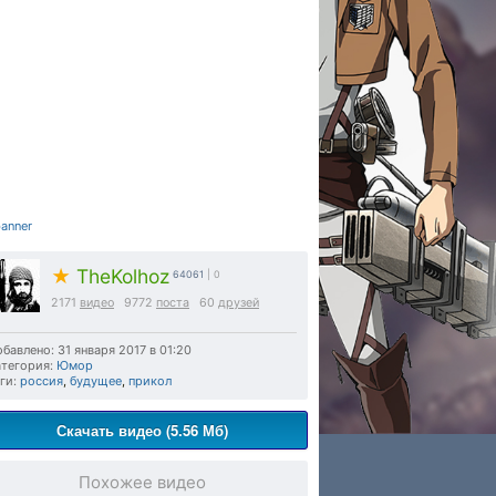
★
TheKolhoz
64061
| 0
2171
видео
9772
поста
60
друзей
бавлено: 31 января 2017 в 01:20
тегория:
Юмор
ги:
россия
,
будущее
,
прикол
Скачать видео (5.56 Мб)
Похожее видео