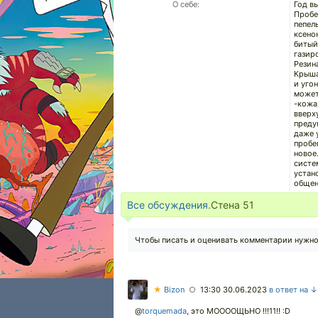
О себе:
Год вы
Пробег
пепель
ксенон
битый
газир
Резин
Крыша
и уго
может
-кожа
вверх
преду
даже 
пробе
новое
систе
устан
общен
Все обсуждения.
Стена
51
Чтобы писать и оценивать комментарии нужн
★
Bizon
13:30 30.06.2023
в ответ на ↓
○
@
torquemada
,
это МООООЩЬНО !!!11!! :D