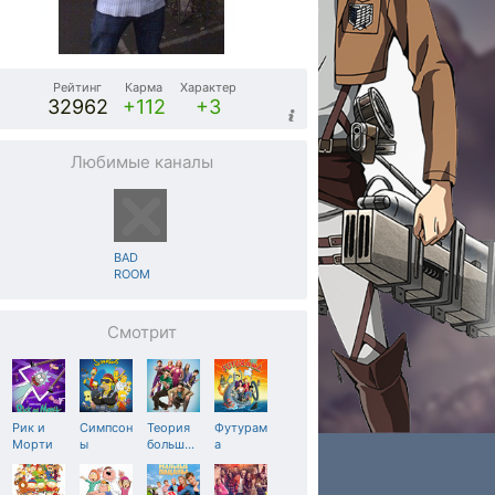
Рейтинг
Карма
Характер
32962
+112
+3
Любимые каналы
BAD
ROOM
Смотрит
Рик и
Симпсон
Теория
Футурам
Морти
ы
больш
…
а