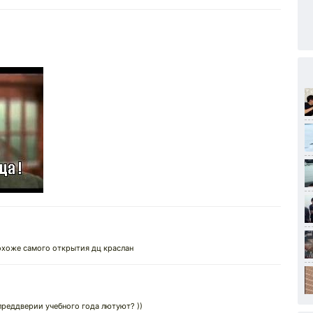
похоже самого открытия дц краслан
 преддверии учебного года лютуют? ))