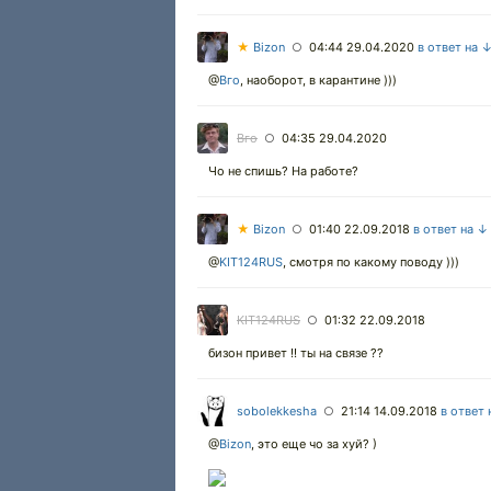
★
Bizon
04:44 29.04.2020
в ответ на 
○
@
Вго
,
наоборот, в карантине )))
Вго
04:35 29.04.2020
○
Чо не спишь? На работе?
★
Bizon
01:40 22.09.2018
в ответ на ↓
○
@
KIT124RUS
,
смотря по какому поводу )))
KIT124RUS
01:32 22.09.2018
○
бизон привет !! ты на связе ??
sobolekkesha
21:14 14.09.2018
в ответ 
○
@
Bizon
,
это еще чо за хуй? )