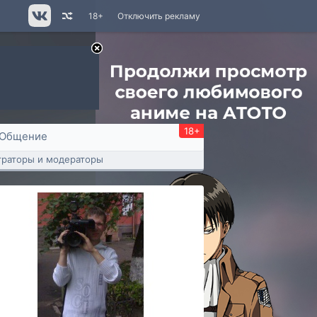
18+
Отключить рекламу
18+
Общение
раторы и модераторы