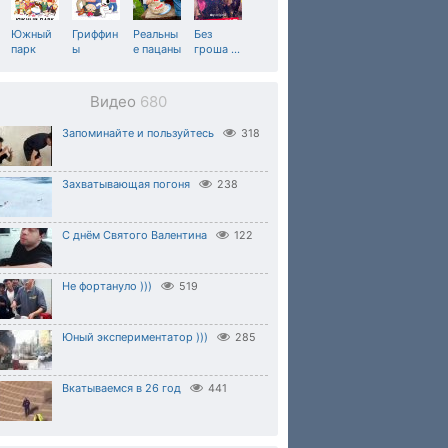
Южный
Гриффин
Реальны
Без
парк
ы
е пацаны
гроша
…
Видео
680
Запоминайте и пользуйтесь
318
Захватывающая погоня
238
С днём Святого Валентина
122
Не фортануло )))
519
Юный экспериментатор )))
285
Вкатываемся в 26 год
441