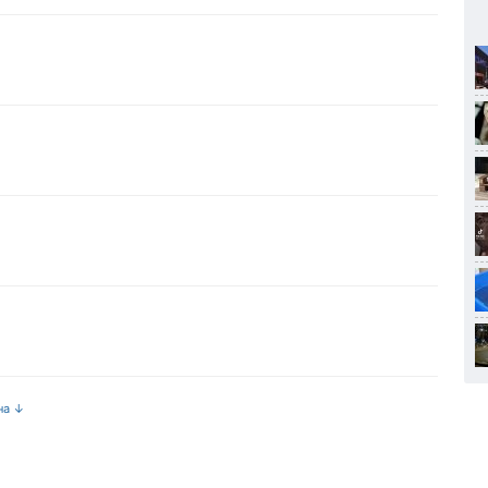
↓
на ↓