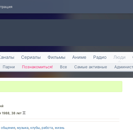
страция
Каналы
Сериалы
Фильмы
Аниме
Радио
Люди
Парни
Познакомиться!
Все
Самые активные
Админист
ий
я 1988, 38 лет
,
общение
,
музыка
,
клубы
,
работа
,
жизнь