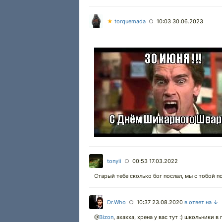
★
torquemada
10:03 30.06.2023
○
tonyii
00:53 17.03.2022
○
Старый тебе сколько бог послал, мы с тобой 
Dr.Who
10:37 23.08.2020
в ответ на ↓
○
@
Bizon
,
ахахха, хрена у вас тут :) школьники в