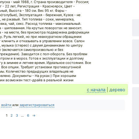
пуска - май 1988, г. Страна производителя - Россия;
 - 22 лет, Регистрация - Красноярск, Цвет -
ный, Высота - 180 см. Вес 95 кг. Фары -
(голубые), Эксплуатация - бережная, Кузов - не
, не ржавый. Тип топлива - соки, минералка,
овка, чай, секс. Расход топлива - максимальный.
а - шипованная. На крутых поворотах не заносит.
 - на месте, без присмотра подвержена деформации
ну. Руль легкий, но при неаккуратном обращении
 клинить и отказывать в управлении вовсе. Салон
, музыка (стерео) с двумя динамиками по центру
у (включается самопроизвольно и без
преждения). Заводится с пол-оборота. Без проблем
утром и в мороз. Готов к эксплуатации и долгому
гу в зимнее и летнее время. Идеальное состояние. Все
. Все опции. Требует установки противоугонной
мы. Количество предыдущих владельцев не
овлено. Документы - На руках:) При хорошем
ии возможен тест-драйв в реальной жизни
с начала
|
дерево
о
войти
или
зарегистрироваться
1
2
3
...
6
→