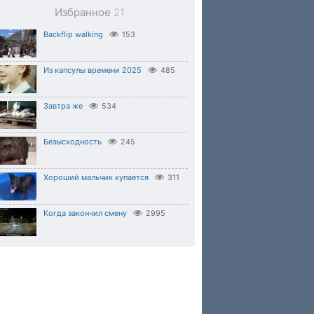
Избранное
21
Backflip walking
153
Из капсулы времени 2025
485
Завтра же
534
Безысходность
245
Хороший мальчик купается
311
Когда закончил смену
2995