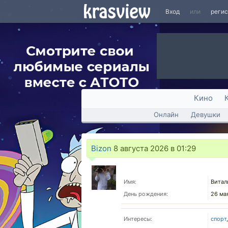
Вход
или
реги
Кино
Онлайн
Девушки
Bizon
8 августа 2026 в 01:29
Имя:
Витал
День рождения:
26 ма
Интересы:
спорт