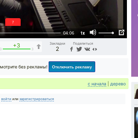
6
1x
04:06
Закладки
Поделиться
+3
2
0
3
Отключить рекламу
мотрите без рекламы!
с начала
|
дерево
о
войти
или
зарегистрироваться