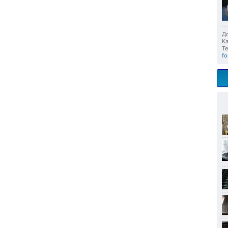
До
Ка
Те
fo