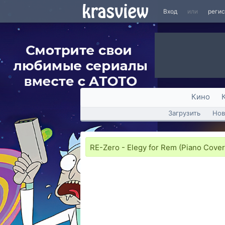
Вход
или
реги
Кино
Загрузить
Нов
RE-Zero - Elegy for Rem (Piano Cover