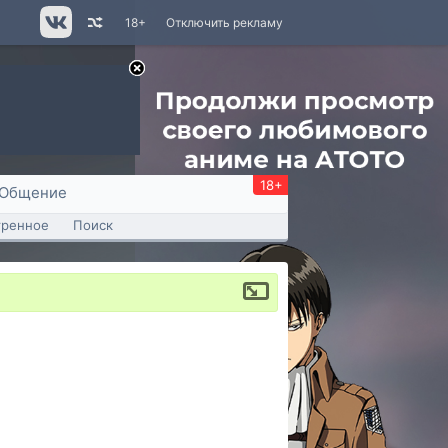
18+
Отключить рекламу
18+
Общение
тренное
Поиск