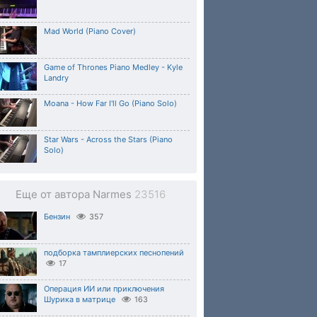
Mad World (Piano Cover)
Game of Thrones Piano Medley - Kyle
Landry
Moana - How Far I'll Go (Piano Solo)
Star Wars - Across the Stars (Piano
Solo)
Еще от автора Narmes
23516
Бензин
357
подборка тамплиерских песнопений
17
Операция ИИ или приключения
Шурика в матрице
163