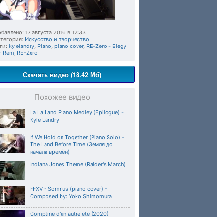
бавлено: 17 августа 2016 в 12:33
тегория:
Искусство и творчество
ги:
kylelandry
,
Piano
,
piano cover
,
RE-Zero - Elegy
r Rem
,
RE-Zero
Скачать видео (18.42 Мб)
Похожее видео
La La Land Piano Medley (Epilogue) -
Kyle Landry
If We Hold on Together (Piano Solo) -
The Land Before Time (Земля до
начала времён)
Indiana Jones Theme (Raider's March)
FFXV - Somnus (piano cover) -
Composed by: Yoko Shimomura
Comptine d'un autre ete (2020)