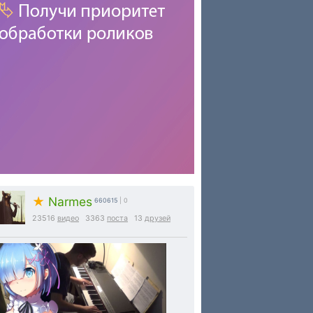
★
Narmes
660615
| 0
23516
видео
3363
поста
13
друзей