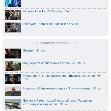
Moana - How Far I'll Go (Piano Solo)
Star Wars - Across the Stars (Piano Solo)
Еще от автора Narmes
23516
Бензин
357
подборка тамплиерских песнопений
17
Операция ИИ или приключения Шурика в матрице
163
Норильск. Обитаемый остров - Признаки жизни
12
Витимский мост: самый опасный мост России, по
которому всё ещё ездят
146