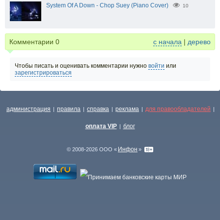
System Of A Down - Chop Suey (Piano Cover)
10
Комментарии
0
с начала
|
дерево
Чтобы писать и оценивать комментарии нужно
войти
или
зарегистрироваться
администрация
правила
справка
реклама
для правообладателей
|
|
|
|
|
оплата VIP
блог
|
Инфон
© 2008-2026 ООО «
»