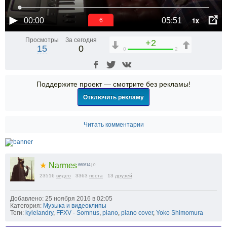
1x
00:00
05:51
6
Просмотры
За сегодня
+2
15
0
0
2
Поддержите проект — смотрите без рекламы!
Отключить рекламу
Читать комментарии
★
Narmes
660614
| 0
23516
видео
3363
поста
13
друзей
Добавлено: 25 ноября 2016 в 02:05
Категория:
Музыка и видеоклипы
Теги:
kylelandry
,
FFXV - Somnus
,
piano
,
piano cover
,
Yoko Shimomura