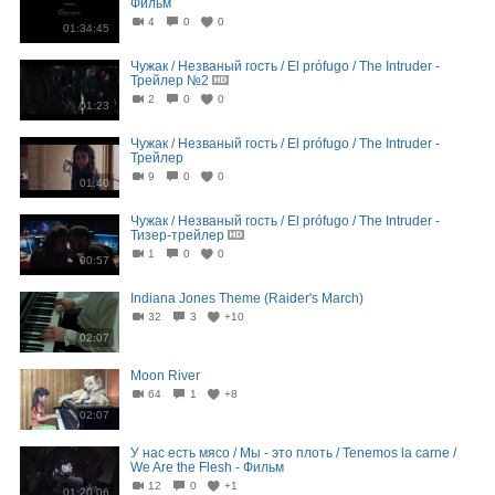
Фильм
4
0
0
01:34:45
Чужак / Незваный гость / El prófugo / The Intruder -
Трейлер №2
2
0
0
01:23
Чужак / Незваный гость / El prófugo / The Intruder -
Трейлер
9
0
0
01:40
Чужак / Незваный гость / El prófugo / The Intruder -
Тизер-трейлер
1
0
0
00:57
Indiana Jones Theme (Raider's March)
32
3
+10
02:07
Moon River
64
1
+8
02:07
У нас есть мясо / Мы - это плоть / Tenemos la carne /
We Are the Flesh - Фильм
12
0
+1
01:20:06