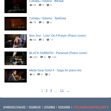
Сибирь / Siberia - Фильм
33
0
0
01:31:12
Сибирь / Siberia - Трейлер
70
0
0
02:10
Bon Jovi - Livin' On A Prayer (Piano cover)
54
0
+7
04:16
BLACK SABBATH - Paranoid (Piano cover)
101
3
+10
02:06
Metal Gear Solid 4 - Saga for piano trio
4
0
0
05:28
1
2
3
...
11
→
администрация
правила
справка
реклама
для правообладателей
|
|
|
|
|