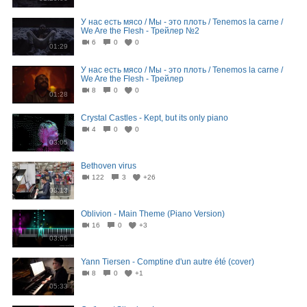
У нас есть мясо / Мы - это плоть / Tenemos la carne /
We Are the Flesh - Трейлер №2
6
0
0
01:29
У нас есть мясо / Мы - это плоть / Tenemos la carne /
We Are the Flesh - Трейлер
8
0
0
01:28
Crystal Castles - Kept, but its only piano
4
0
0
03:05
Bethoven virus
122
3
+26
03:13
Oblivion - Main Theme (Piano Version)
16
0
+3
03:06
Yann Tiersen - Comptine d'un autre été (cover)
8
0
+1
05:33