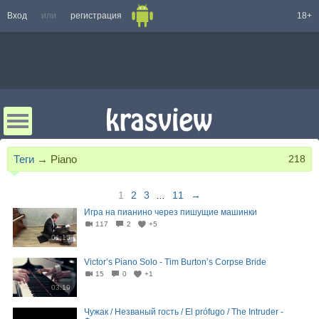
Вход
или
регистрация
18+
Теги
→
Piano
218
1
2
3
...
11
→
Игра на пианино через пишущие машинки
117
2
+5
01:15
Victor’s Piano Solo - Tim Burton’s Corpse Bride
15
0
+1
03:19
Чужак / Незваный гость / El prófugo / The Intruder -