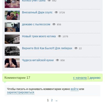
Колхоз учит сына
842
Внезапный Дарк соулс
3726
дежавю с пылесосом
856
Новый трюк моего котика
1076
Верните Всё Как Было!!! Для либерах
22
Чудеса китайской кухни
958
Комментарии
17
с начала
|
дерево
Чтобы писать и оценивать комментарии нужно
войти
или
зарегистрироваться
1
2
→