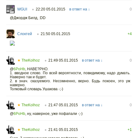
WGUI
22:20 05.01.2015
в ответ на ↓
0
○
@Джордж Билд,
:DD
Слоктей
21:50 05.01.2015
+4
○
★
TheKolhoz
21:49 05.01.2015
в ответ на ↓
0
○
@
6PoHb
,
НАВЕ?РНО.
1. вводное слово. По всей вероятности, повидимому, надо думать.
Наверно так и будет.
2. в знач. сказуемого. Несомненно, верно. Будь покоен, это уж
наверно.
Толковый словарь Ушакова -;-)
★
TheKolhoz
21:47 05.01.2015
в ответ на ↓
0
○
@
6PoHb
,
ну, наверное, уже пофапали -;-)
★
TheKolhoz
21:41 05.01.2015
+1
○