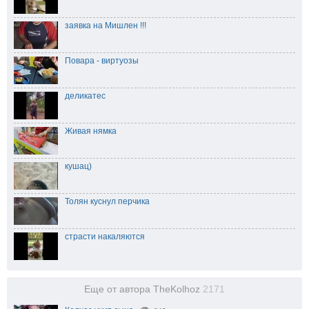
заявка на Мишлен !!!
Повара - виртуозы
деликатес
Живая нямка
кушац)
Толян куснул перчика
страсти накаляются
Еще от автора TheKolhoz
2171