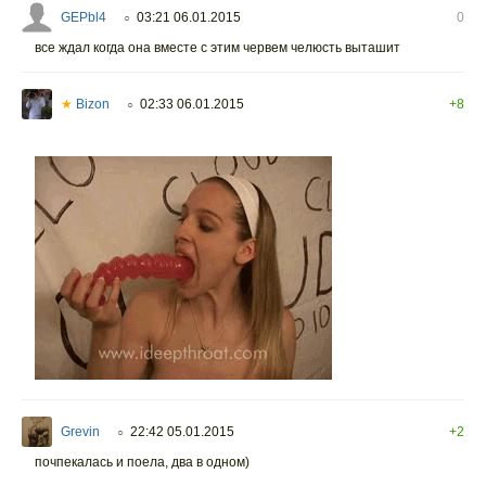
GEPbl4
03:21 06.01.2015
0
○
все ждал когда она вместе с этим червем челюсть выташит
★
Bizon
02:33 06.01.2015
+8
○
Grevin
22:42 05.01.2015
+2
○
почпекалась и поела, два в одном)