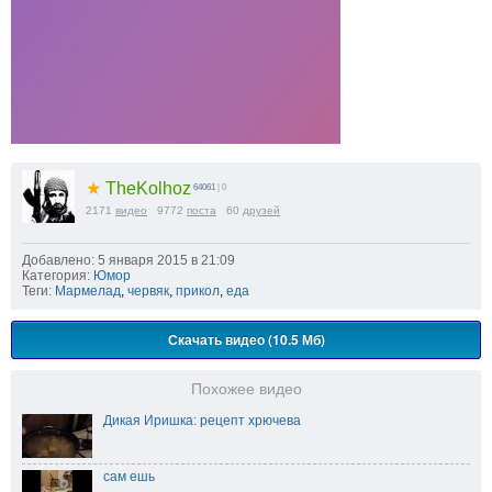
★
TheKolhoz
64061
| 0
2171
видео
9772
поста
60
друзей
Добавлено: 5 января 2015 в 21:09
Категория:
Юмор
Теги:
Мармелад
,
червяк
,
прикол
,
еда
Скачать видео (10.5 Мб)
Похожее видео
Дикая Иришка: рецепт хрючева
сам ешь