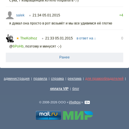
Сука, 7 извращенцев хотело пофапать -;-)
salek
21:34 05.01.2015
+4
○
я думал она просто в рот возьмёт и мы все удивимся её глотке
★
TheKolhoz
21:33 05.01.2015
в ответ на ↓
0
○
@
6PoHb
,
поэтому и минусят -;-)
Ранее
администрация
правила
справка
реклама
для правообладателей
|
|
|
|
|
оплата VIP
блог
|
Инфон
© 2008-2026 ООО «
»