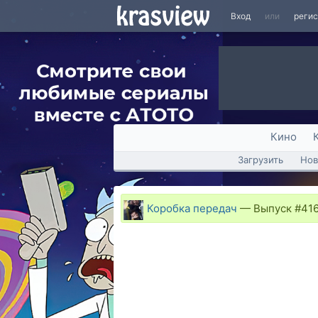
Вход
или
реги
Кино
Загрузить
Нов
Коробка передач
—
Выпуск #416