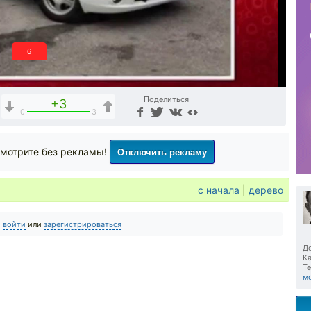
5
Поделиться
+3
0
3
Отключить рекламу
мотрите без рекламы!
с начала
|
дерево
о
войти
или
зарегистрироваться
До
Ка
Те
м