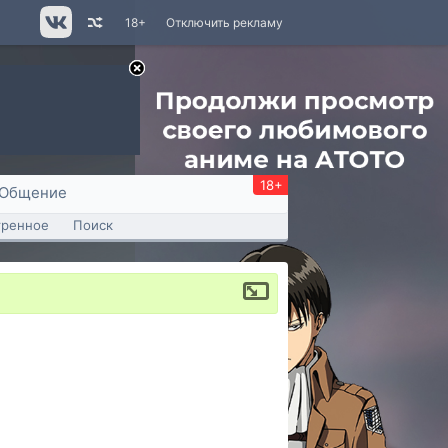
18+
Отключить рекламу
18+
Общение
тренное
Поиск