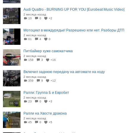
Audi Quattro - BURNING UP FOR YOU [Eurobeat Music Video]
2 месяца назад
10
0
+2
07:03
Мотоцикл в междурядье! Разрешено или нет. Разборы ДТП
2 месяца назад
61
4
0
09:17
Питбайкер хуже самокатчика
2 месяца назад
158
3
+16
09:42
Включил заднюю передачу на автомате на ходу
2 месяца назад
359
9
+12
00:46
Ралли: Группа Б и Евробит
2 месяца назад
23
0
+3
06:58
Ралли на Хвосте дракона
2 месяца назад
45
0
+5
04:13