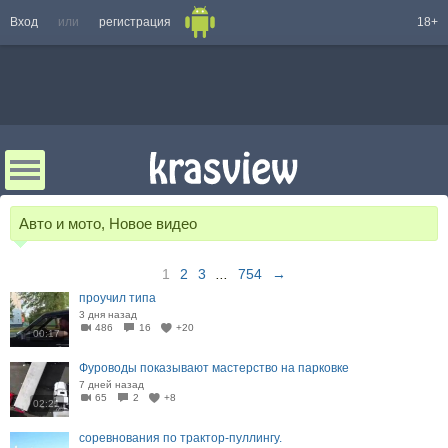
Вход
или
регистрация
18+
Авто и мото, Новое видео
1
2
3
...
754
→
проучил типа
3 дня назад
486
16
+20
00:17
Фуроводы показывают мастерство на парковке
7 дней назад
65
2
+8
02:21
соревнования по трактор-пуллингу.