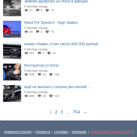
Зимний дрифтинг на Volvo в Швеции
2 месяца назад
17
0
+3
03:47
Need For Speed 4 : High Stakes
2 месяца назад
26
3
+3
04:20
новая «Нива» стоит около 600 000 рублей
3 месяца назад
167
7
+4
00:51
Инструктор от бога!
3 месяца назад
535
10
+28
00:34
ещё не выехал с салона ужэ гнилой .....
3 месяца назад
409
10
+13
00:47
1
2
3
...
754
→
администрация
правила
справка
реклама
для правообладателей
|
|
|
|
|