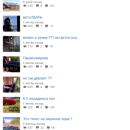
9 дней назад
145
9
+11
01:04
мотоТВАРЬ
1 месяц назад
440
7
−3
00:16
можно а зачем ??? катается она ...
1 месяц назад
172
2
+8
00:15
Гараж-ракушка
1 месяц назад
185
5
+4
00:13
не так дёргает ??
1 месяц назад
645
4
+30
00:20
8.5 лошадиных сил
1 месяц назад
251
4
+20
00:26
Это тянет на лишение прав ?
2 месяца назад
337
12
+8
00:27