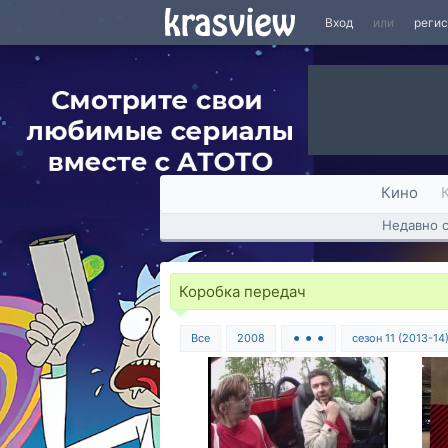
Вход
или
реги
Кино
Недавно 
Коробка передач
Все
2008
⚫ ⚫ ⚫
сезон 11 (2013-14