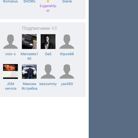
Romanus
SHOWs
★
Slaine
EugeneVip
er
Подписчики
48
volo-s
Mercedes1
GaS
Юрок88
40
JDM
Максим
bezzumniy
yax080
service
Ястребов