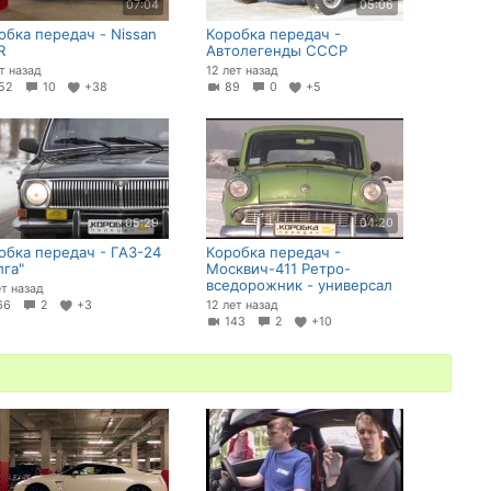
07:04
05:06
обка передач - Nissan
Коробка передач -
R
Автолегенды СССР
ет назад
12 лет назад
52
10
+38
89
0
+5
05:29
04:20
обка передач - ГАЗ-24
Коробка передач -
лга"
Москвич-411 Ретро-
вседорожник - универсал
ет назад
66
2
+3
12 лет назад
143
2
+10