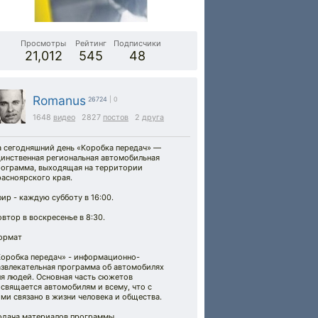
Просмотры
Рейтинг
Подписчики
21,012
545
48
Romanus
26724
| 0
1648
видео
2827
постов
2
друга
а сегодняшний день «Коробка передач» —
динственная региональная автомобильная
рограмма, выходящая на территории
асноярского края.
ир - каждую субботу в 16:00.
втор в воскресенье в 8:30.
ормат
Коробка передач» - информационно-
азвлекательная программа об автомобилях
ля людей. Основная часть сюжетов
свящается автомобилям и всему, что с
ми связано в жизни человека и общества.
одача материалов программы