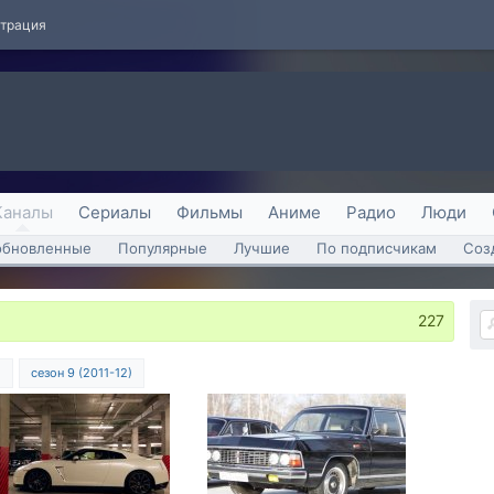
страция
Каналы
Сериалы
Фильмы
Аниме
Радио
Люди
обновленные
Популярные
Лучшие
По подписчикам
Соз
227
)
сезон 9 (2011-12)