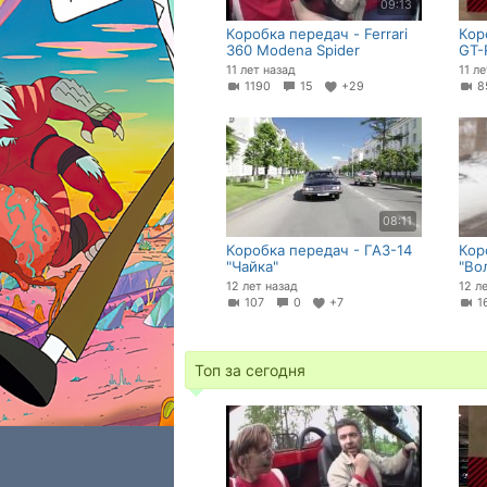
09:13
Коробка передач - Ferrari
Кор
360 Modena Spider
GT-
11 лет назад
11 л
1190
15
+29
8
08:11
Коробка передач - ГАЗ-14
Кор
"Чайка"
"Во
12 лет назад
12 л
107
0
+7
1
Топ за сегодня