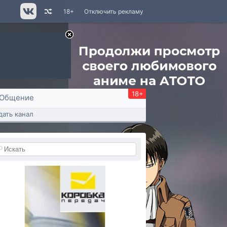
18+
Отключить рекламу
18+
Общение
дать канал