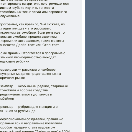
иентирована на зрителя, не стремящегося
лишком глубоко изучить тонкости
втомобильных технологий или сервисного
бслуживание.
программе, как правило, 3–4 сюжета, из
х один или два - это рассказы о
нкретном автомобиле. Если речь идет о
овом автомобиле, предоставленном
илером или автосалоном, такие сюжеты
зываются Драйв-тест или Стоп-тест.
оме Драйв и Стоп тестов в программе с
азличной периодичностью выходят
ледующие рубрики:
торые руки — рассказы о наиболее
опулярных моделях представленных на
торичном рынке
кземпляр — необычные, редкие, старинные
втомобили и вообще средства
редвижения, вплоть до танков и
омбайнов
еркальце — рубрика для женщин и о
нщинах за рулём и др.
рофессионализм создателей, правильно
бранные тон и направление позволили
Коробке передач» стать лауреатом
сероссийской премии "Тэфи-регион" в 2004