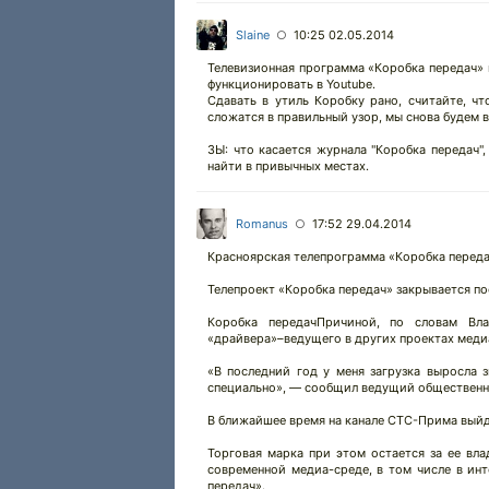
Slaine
10:25 02.05.2014
○
Телевизионная программа «Коробка передач» 
функционировать в Youtube.
Сдавать в утиль Коробку рано, считайте, чт
сложатся в правильный узор, мы снова будем вм
ЗЫ: что касается журнала "Коробка передач"
найти в привычных местах.
Romanus
17:52 29.04.2014
○
Красноярская телепрограмма «Коробка переда
Телепроект «Коробка передач» закрывается по
Коробка передачПричиной, по словам Вла
«драйвера»–­ведущего в других проектах меди
«В последний год у меня загрузка выросла 
специально», — сообщил ведущий общественн
В ближайшее время на канале СТС-Прима выйд
Торговая марка при этом остается за ее вл
современной медиа-среде, в том числе в ин
передач».