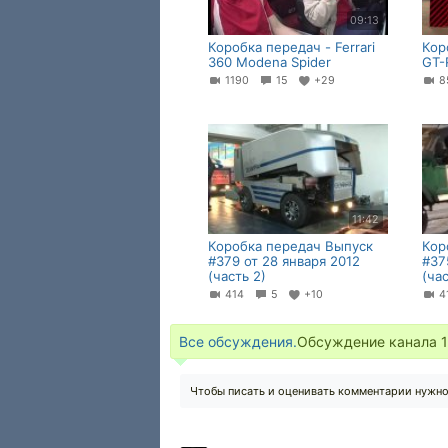
09:13
Коробка передач - Ferrari
Кор
360 Modena Spider
GT-
1190
15
+29
8
11:42
Коробка передач Выпуск
Кор
#379 от 28 января 2012
#37
(часть 2)
(час
414
5
+10
4
Все обсуждения.
Обсуждение канала
1
Чтобы писать и оценивать комментарии нужн