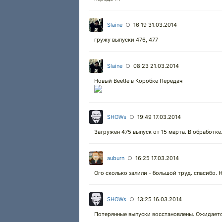
Slaine
16:19 31.03.2014
○
гружу выпуски 476, 477
Slaine
08:23 21.03.2014
○
Новый Beetle в Коробке Передач
SHOWs
19:49 17.03.2014
○
Загружен 475 выпуск от 15 марта. В обработке
auburn
16:25 17.03.2014
○
Ого сколько залили - большой труд. спасибо. 
SHOWs
13:25 16.03.2014
○
Потерянные выпуски восстановлены. Ожидаетс