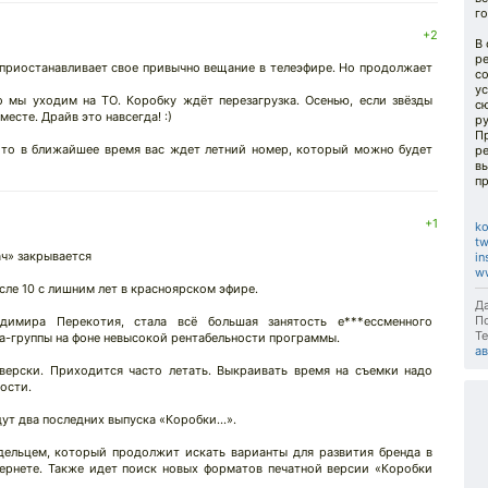
го
+2
В 
р
приостанавливает свое привычно вещание в телеэфире. Но продолжает
со
у
о мы уходим на ТО. Коробку ждёт перезагрузка. Осенью, если звёзды
с
есте. Драйв это навсегда! :)
р
П
, то в ближайшее время вас ждет летний номер, который можно будет
р
вы
п
+1
ko
tw
ч» закрывается
in
ww
сле 10 с лишним лет в красноярском эфире.
Да
П
димира Перекотия, стала всё большая занятость е***ессменного
Те
а-группы на фоне невысокой рентабельности программы.
ав
зверски. Приходится часто летать. Выкраивать время на съемки надо
ости.
ут два последних выпуска «Коробки…».
адельцем, который продолжит искать варианты для развития бренда в
тернете. Также идет поиск новых форматов печатной версии «Коробки