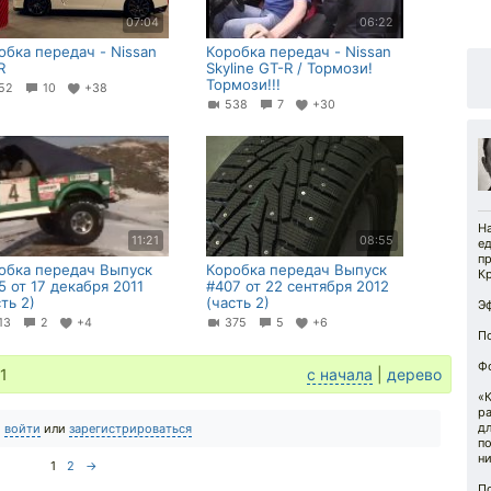
07:04
06:22
обка передач - Nissan
Коробка передач - Nissan
R
Skyline GT-R / Тормози!
Тормози!!!
52
10
+38
538
7
+30
Н
11:21
08:55
е
п
обка передач Выпуск
Коробка передач Выпуск
Кр
5 от 17 декабря 2011
#407 от 22 сентября 2012
ть 2)
(часть 2)
Эф
13
2
+4
375
5
+6
По
Ф
1
с начала
|
дерево
«
р
д
о
войти
или
зарегистрироваться
по
ни
1
2
→
П