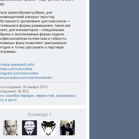
ду.
силу разнообразия рубрик, для
екламодателей раскрыт простор
бственного проявления: для классиков —
стоявшиеся формы размещения, такие как
южет, для инноваторов —специальные
убрики и эксклюзивные формы подачи.
рофессионализм коллектива и гибкость
екламных форм позволяют максимально
годно и точно рассказать о партнере
рограммы.
robka-peredach.info/
itter.com/tvkorobka
stagram.com/tvkorobka
w.youtube.com/user/korobkatv
та создания: 18 января 2012
осещения: 16,353
ги:
коробка передач
,
перекотий
,
красноярск
,
то и мото
Команда
4