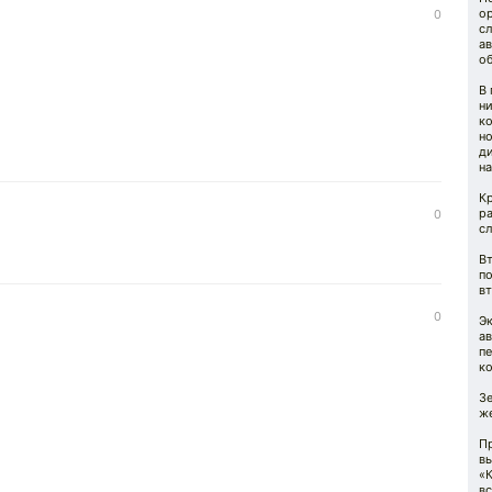
ор
0
с
а
о
В 
ни
ко
н
д
на
Кр
р
0
с
В
п
в
0
Э
а
пе
к
З
же
П
вы
«
в