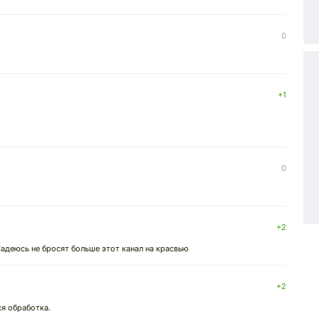
0
+1
0
.
+2
Надеюсь не бросят больше этот канал на красвью
+2
я обработка.