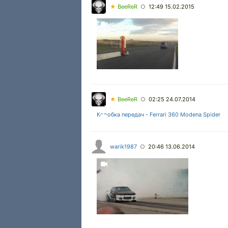
★
BeeReR
12:49 15.02.2015
○
★
BeeReR
02:25 24.07.2014
○
Коробка передач - Ferrari 360 Modena Spider
warik1987
20:46 13.06.2014
○