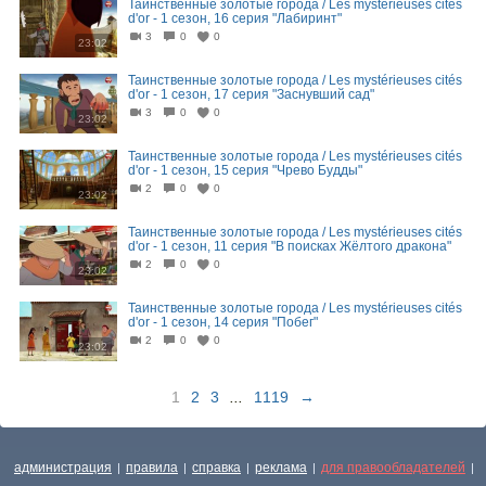
Таинственные золотые города / Les mystérieuses cités
d'or - 1 сезон, 16 серия "Лабиринт"
3
0
0
23:02
Таинственные золотые города / Les mystérieuses cités
d'or - 1 сезон, 17 серия "Заснувший сад"
3
0
0
23:02
Таинственные золотые города / Les mystérieuses cités
d'or - 1 сезон, 15 серия "Чрево Будды"
2
0
0
23:02
Таинственные золотые города / Les mystérieuses cités
d'or - 1 сезон, 11 серия "В поисках Жёлтого дракона"
2
0
0
23:02
Таинственные золотые города / Les mystérieuses cités
d'or - 1 сезон, 14 серия "Побег"
2
0
0
23:02
1
2
3
...
1119
→
администрация
правила
справка
реклама
для правообладателей
|
|
|
|
|