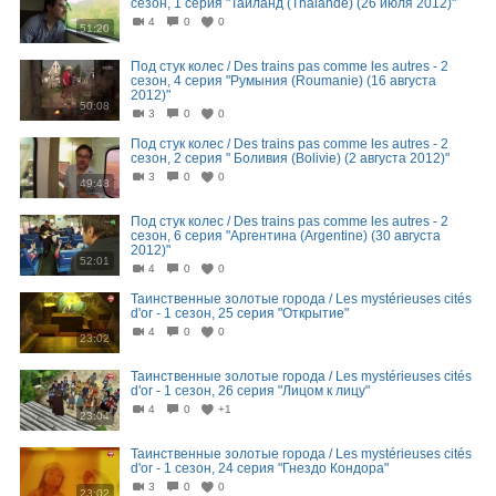
сезон, 1 серия "Таиланд (Thalande) (26 июля 2012)"
4
0
0
51:20
Под стук колес / Des trains pas comme les autres - 2
сезон, 4 серия "Румыния (Roumanie) (16 августа
2012)"
50:08
3
0
0
Под стук колес / Des trains pas comme les autres - 2
сезон, 2 серия " Боливия (Bolivie) (2 августа 2012)"
3
0
0
49:48
Под стук колес / Des trains pas comme les autres - 2
сезон, 6 серия "Аргентина (Argentine) (30 августа
2012)"
52:01
4
0
0
Таинственные золотые города / Les mystérieuses cités
d'or - 1 сезон, 25 серия "Открытие"
4
0
0
23:02
Таинственные золотые города / Les mystérieuses cités
d'or - 1 сезон, 26 серия "Лицом к лицу"
4
0
+1
23:04
Таинственные золотые города / Les mystérieuses cités
d'or - 1 сезон, 24 серия "Гнездо Кондора"
3
0
0
23:02