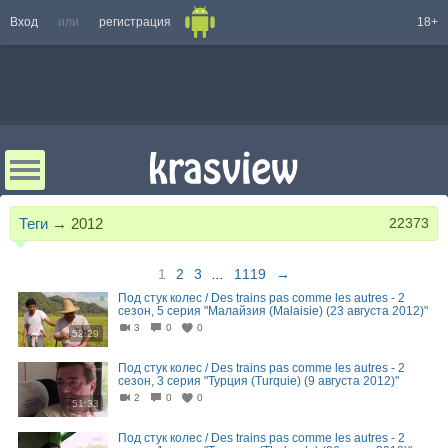
Вход
или
регистрация
18+
Теги
→
2012
22373
1
2
3
...
1119
→
Под стук колес / Des trains pas comme les autres - 2
сезон, 5 серия "Малайзия (Malaisie) (23 августа 2012)"
3
0
0
52:29
Под стук колес / Des trains pas comme les autres - 2
сезон, 3 серия "Турция (Turquie) (9 августа 2012)"
2
0
0
51:33
Под стук колес / Des trains pas comme les autres - 2