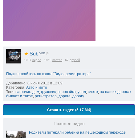
★
Sub
54593
| 0
1087
видео
1860
постов
67
друзей
Подписывайтесь на канал "Видеорегистратора"
Добавлено: 8 июня 2012 в 12:09
Категория:
Авто и мото
Теги:
вагончик
,
дом
,
грузовик
,
воровайка
,
упал
,
слете
,
на наших дорогах
бывает и такое
,
регистратор
,
дорога
,
дорогу
Скачать видео (5.17 Мб)
Похожее видео
Родители потеряли ребенка на пешеходном переходе