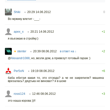
Shiki
20:29 14.06.2012
0
○
Во мужику влетит -___-
apex_x
20:21 14.06.2012
+1
○
я въезжаю в стройку:)
★
stenter
20:39 08.06.2012
в ответ на ↓
+2
○
@
Alexandr1088
,
но, везли дом, а привезут готовый гараж :)
Per5oN
19:19 08.06.2012
+6
○
баба ебнтая какая то, это отсюда? а че не закрепили? машина
врезалась? дядтька не виноват? я в шоке
rossi124
12:46 08.06.2012
+3
○
это наша корова ))!!