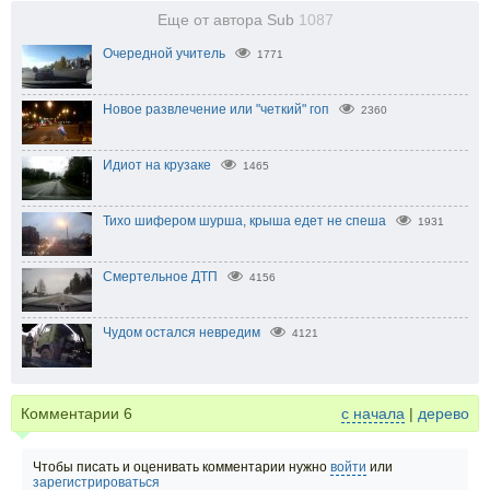
Еще от автора Sub
1087
Очередной учитель
1771
Новое развлечение или "четкий" гоп
2360
Идиот на крузаке
1465
Тихо шифером шурша, крыша едет не спеша
1931
Смертельное ДТП
4156
Чудом остался невредим
4121
Комментарии
6
с начала
|
дерево
Чтобы писать и оценивать комментарии нужно
войти
или
зарегистрироваться