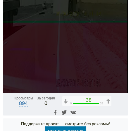
Просмотры
За сегодня
+38
894
0
0
38
Поддержите проект — смотрите без рекламы!