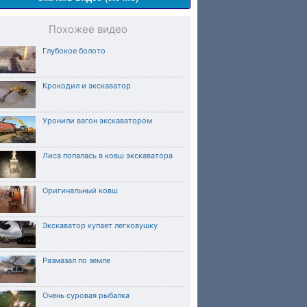
Похожее видео
Глубокое болото
Крокодил и экскаватор
Уронили вагон экскаватором
Лиса попалась в ковш экскаватора
Оригинальный ковш
Экскаватор купает легковушку
Размазал по земле
Очень суровая рыбалка