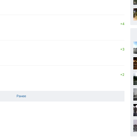
+4
+3
+2
Ранее