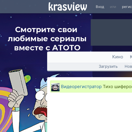
Вход
или
реги
Кино
Загрузить
Нов
Видеорегистратор
Тихо шифером