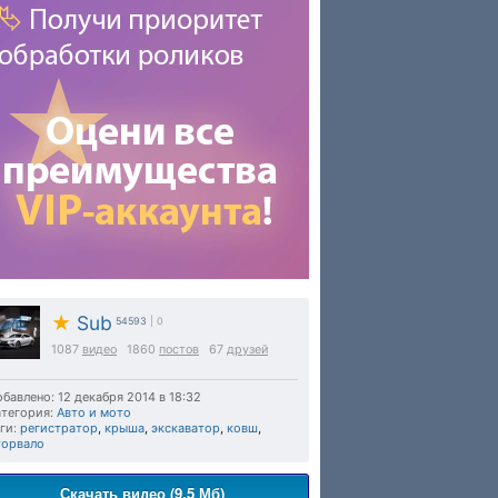
★
Sub
54593
| 0
1087
видео
1860
постов
67
друзей
бавлено: 12 декабря 2014 в 18:32
тегория:
Авто и мото
ги:
регистратор
,
крыша
,
экскаватор
,
ковш
,
торвало
Скачать видео (9.5 Мб)