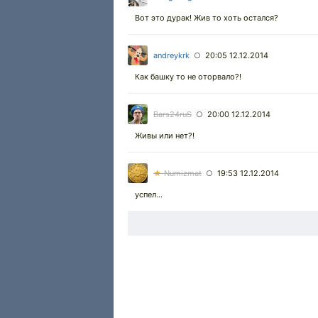
Вот это дурак! Жив то хоть остался?
andreykrk
20:05 12.12.2014
○
Как башку то не оторвало?!
Bars24ruS
20:00 12.12.2014
○
Живы или нет?!
★
Numizmat
19:53 12.12.2014
○
успел...