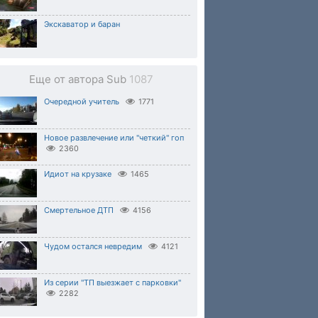
Экскаватор и баран
Еще от автора Sub
1087
Очередной учитель
1771
Новое развлечение или "четкий" гоп
2360
Идиот на крузаке
1465
Смертельное ДТП
4156
Чудом остался невредим
4121
Из серии "ТП выезжает с парковки"
2282