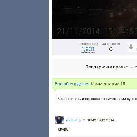
Просмотры
За сегодня
1,931
0
Поддержите проект — с
Все обсуждения.
Комментарии
15
Чтобы писать и оценивать комментарии нужн
niksha99
10:42 14.12.2014
○
бРАВО!!!