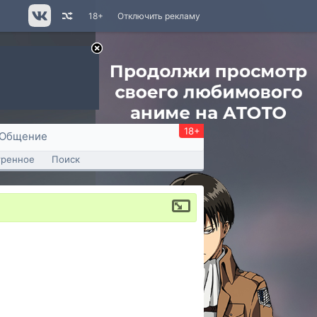
18+
Отключить рекламу
18+
Общение
тренное
Поиск