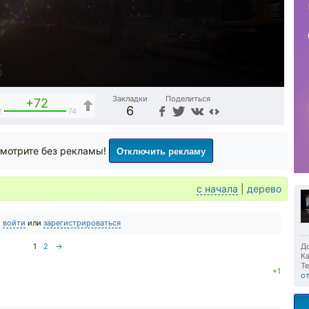
Закладки
Поделиться
+72
6
2
74
Отключить рекламу
мотрите без рекламы!
с начала
|
дерево
о
войти
или
зарегистрироваться
1
2
→
До
Ка
Те
+1
о