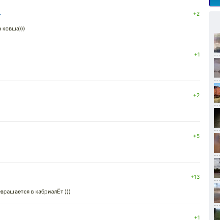
↓
+2
а ковша)))
+1
+2
+5
+13
вращается в кабриалЁт )))
+1