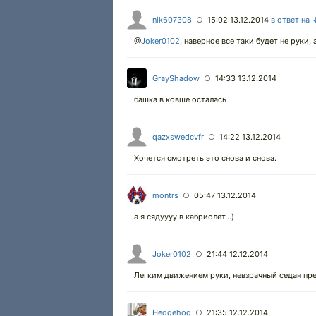
nik607308
15:02 13.12.2014
в ответ на 
○
@
Joker0102
,
наверное все таки будет не руки, 
GrayShadow
14:33 13.12.2014
○
башка в ковше осталась
qazxswedcvfr
14:22 13.12.2014
○
Хочется смотреть это снова и снова.
montrs
05:47 13.12.2014
○
а я сядуууу в кабриолет...)
Joker0102
21:44 12.12.2014
○
Легким движением руки, невзрачный седан пре
Hedgehog
21:35 12.12.2014
○