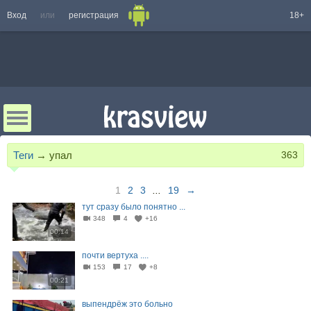
Вход
или
регистрация
18+
Теги
→
упал
363
1
2
3
...
19
→
тут сразу было понятно ...
348
4
+16
00:14
почти вертуха ....
153
17
+8
00:21
выпендрёж это больно