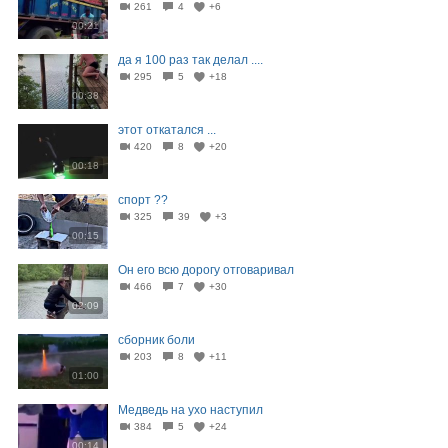
261
4
+6
00:21
да я 100 раз так делал ....
295
5
+18
00:38
этот откатался ...
420
8
+20
00:18
спорт ??
325
39
+3
00:15
Он его всю дорогу отговаривал
466
7
+30
02:09
сборник боли
203
8
+11
01:00
Медведь на ухо наступил
384
5
+24
00:14