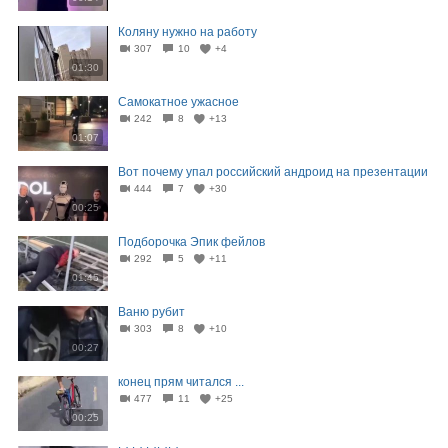
Коляну нужно на работу
307
10
+4
01:30
Самокатное ужасное
242
8
+13
01:07
Вот почему упал российский андроид на презентации
444
7
+30
00:25
Подборочка Эпик фейлов
292
5
+11
01:45
Ваню рубит
303
8
+10
00:27
конец прям читался ...
477
11
+25
00:25