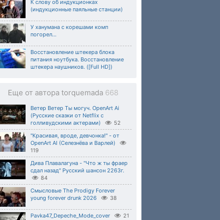
К слову об индукционках
(индукционные паяльные станции)
У ханумана с корешами комп
погорел...
Восстановление штекера блока
питания ноутбука. Восстановление
штекера наушников. ([Full HD])
Еще от автора torquemada
668
Ветер Ветер Ты могуч. OpenArt Ai
(Русские сказки от Netflix с
голливудскими актерами)
52
"Красивая, вроде, девчонка!" - от
OpenArt AI (Селезнёва и Варлей)
119
Дива Плавалагуна - "Что ж ты фраер
сдал назад" Русский шансон 2263г.
84
Смысловые The Prodigy Forever
young forever drunk 2026
38
Pavka47_Depeche_Mode_cover
21