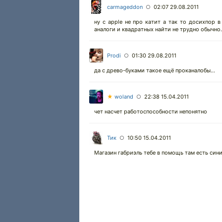
carmageddon
02:07 29.08.2011
○
ну с apple не про катит а так то досихпор в
аналоги и квадратных найти не трудно обычно..
Prodi
01:30 29.08.2011
○
да с древо-буками такое ещё проканалобы...
★
woland
22:38 15.04.2011
○
чет насчет работоспособности непонятно
Тик
10:50 15.04.2011
○
Магазин габриэль тебе в помощь там есть син