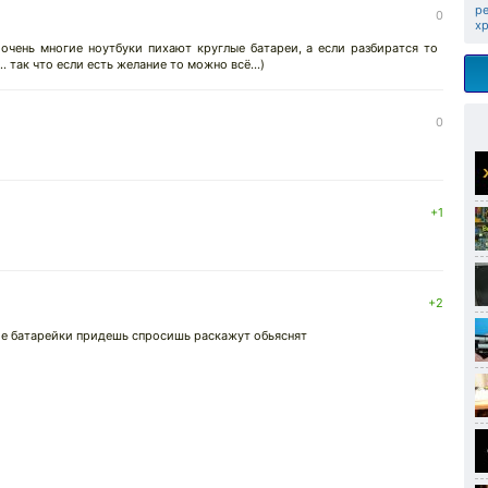
р
0
х
 очень многие ноутбуки пихают круглые батареи, а если разбиратся то
. так что если есть желание то можно всё...)
0
+1
+2
ие батарейки придешь спросишь раскажут обьяснят