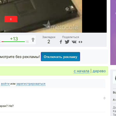
5
Закладки
Поделиться
+13
2
3
16
Отключить рекламу
мотрите без рекламы!
с начала
|
дерево
о
войти
или
зарегистрироваться
Вс
0
А 
ареи? Не?
До
Ка
Те