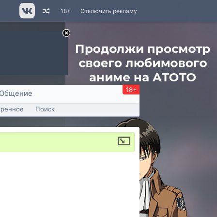
18+
Отключить рекламу
18+
Общение
тренное
Поиск