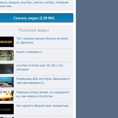
емонт
,
модинг
,
ноутбук
,
лептоп
,
нетбук
,
полезная
ренотень
Скачать видео (2.29 Мб)
Похожее видео
Тест компьютерных блоков питания
от Дронича
Комп с помойки 2
ноутбук toshiba spm 30. Вот это
находка!
Разбираем АКБ ноутбука. Выясняем в
чем неисправность.
Навешал компу люлей, он определил
их, как новое устройство
Как сделать бюджетный планшетник