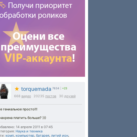
★
torquemada
7634
|
+23
668
видео
20235
постов
30
друзей
е гениальное просто!!!
нахрена платить больше? )))
бавлено: 14 апреля 2011 в 07:45
тегория:
Наука и техника
ги:
комп
,
компьютер
,
батарея
,
литий ион
,