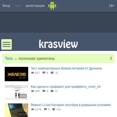
Вход
или
регистрация
18+
Теги
→
полезная хренотень
3
Тест компьютерных блоков питания от Дронича
517
6
−4
11:35
Как сделать трафарет для граффити_corel_x4
425
0
+7
04:33
Ремонт Li-ion батареи ноутбука в домашних условиях
1179
5
+13
01:24