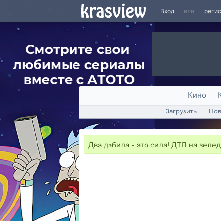
Вход
или
реги
Кино
Загрузить
Нов
Два дэбила - это сила! ДТП на зеле