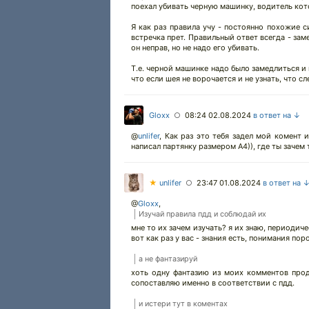
поехал убивать черную машинку, водитель кото
Я как раз правила учу - постоянно похожие с
встречка прет. Правильный ответ всегда - зам
он неправ, но не надо его убивать.
Т.е. черной машинке надо было замедлиться и
что если шея не ворочается и не узнать, что сл
Gloxx
08:24 02.08.2024
в ответ на ↓
○
@
unlifer
,
Как раз это тебя задел мой комент и
написал партянку размером А4)), где ты заче
★
unlifer
23:47 01.08.2024
в ответ на 
○
@
Gloxx
,
Изучай правила пдд и соблюдай их
мне то их зачем изучать? я их знаю, периодиче
вот как раз у вас - знания есть, понимания поро
а не фантазируй
хоть одну фантазию из моих комментов прод
сопоставляю именно в соответствии с пдд.
и истери тут в коментах