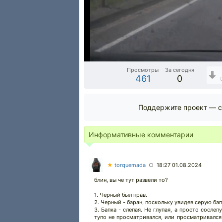
Просмотры
За сегодня
461
0
Поддержите проект — с
Информативные комментарии
★
torquemada
18:27 01.08.2024
○
блин, вы че тут развели то?
1. Черный был прав.
2. Черный - баран, поскольку увидев серую бапк
3. Бапка - слепая. Не глупая, а просто сослеп
тупо не просматривался, или просматривался 