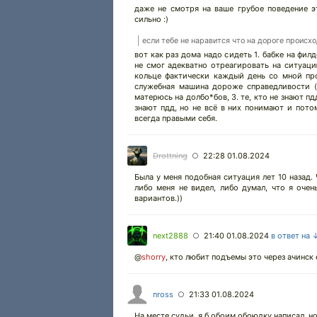
даже не смотря на ваше грубое поведение э
сильно :)
если тебе не наравится что на дороге происхо
вот как раз дома надо сидеть 1. бабке на фил
не смог адекватно отреагировать на ситуаци
кольце фактически каждый день со мной про
служебная машина дороже справедливости (д
матерюсь на долбо*бов, 3. те, кто не знают пдд
знают пдд, но не всё в них понимают и пото
всегда правыми себя.
Drottning
22:28 01.08.2024
○
Была у меня подобная ситуация лет 10 назад. 
либо меня не видел, либо думал, что я очен
вариантов.))
next2888
21:40 01.08.2024
в ответ на 
○
@
shorry
,
кто любит подъемы это через ачинск 
nross
21:33 01.08.2024
○
На месте судьи, я б обоим обоюдку написал, н