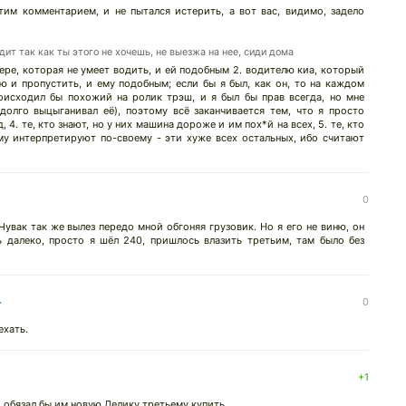
тим комментарием, и не пытался истерить, а вот вас, видимо, задело
дит так как ты этого не хочешь, не выезжа на нее, сиди дома
дере, которая не умеет водить, и ей подобным 2. водителю киа, который
ю и пропустить, и ему подобным; если бы я был, как он, то на каждом
исходил бы похожий на ролик трэш, и я был бы прав всегда, но мне
олго выцыганивал её), поэтому всё заканчивается тем, что я просто
, 4. те, кто знают, но у них машина дороже и им пох*й на всех, 5. те, кто
му интерпретируют по-своему - эти хуже всех остальных, ибо считают
0
Чувак так же вылез передо мной обгоняя грузовик. Но я его не виню, он
ь далеко, просто я шёл 240, пришлось влазить третьим, там было без
↓
0
ехать.
+1
о обязал бы им новую Делику третьему купить.