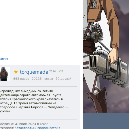
★
torquemada
7634
|
+23
668
видео
20235
постов
30
друзей
а прошедших выходных 76-летняя
одительница серого автомобиля Toyota
elder из Красноярского края оказалась в
ентре ДТП с тремя автомобилями на
втодороге «Верхняя Бирюса — Зеледеево —
брюль».
бавлено: 31 июля 2024 в 12:27
тегория:
Катастрофы и происшествия