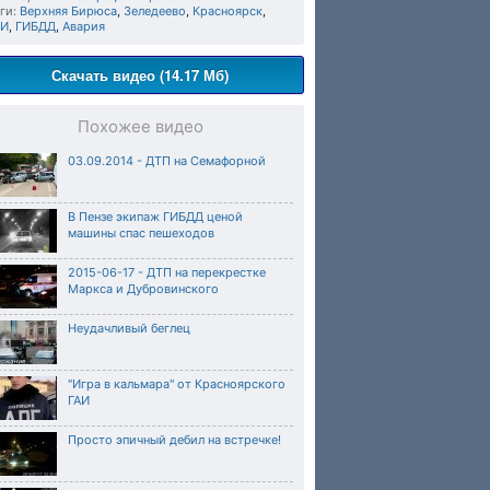
ги:
Верхняя Бирюса
,
Зеледеево
,
Красноярск
,
АИ
,
ГИБДД
,
Авария
Скачать видео (14.17 Мб)
Похожее видео
03.09.2014 - ДТП на Семафорной
В Пензе экипаж ГИБДД ценой
машины спас пешеходов
2015-06-17 - ДТП на перекрестке
Маркса и Дубровинского
Неудачливый беглец
"Игра в кальмара" от Красноярского
ГАИ
Просто эпичный дебил на встречке!