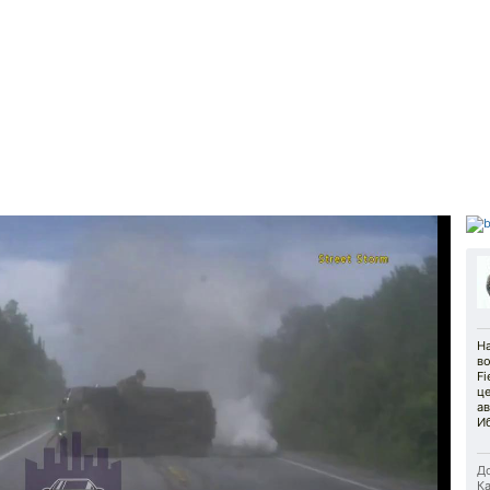
Н
в
Fi
ц
а
И
До
Ка