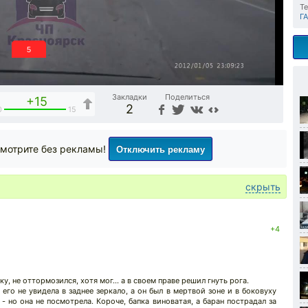
Те
Г
4
Закладки
Поделиться
+15
2
0
15
Отключить рекламу
мотрите без рекламы!
скрыть
+4
у, не оттормозился, хотя мог... а в своем праве решил гнуть рога.
у его не увидела в заднее зеркало, а он был в мертвой зоне и в боковуху
- но она не посмотрела. Короче, бапка виноватая, а баран пострадал за