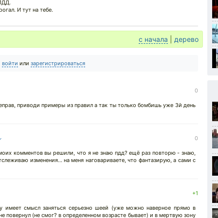
ПДД.
рогал. И тут на тебе.
с начала
|
дерево
о
войти
или
зарегистрироваться
0
неправ, приводи примеры из правил а так ты только бомбишь уже 3й день
↓
0
моих комментов вы решили, что я не знаю пдд? ещё раз повторю - знаю,
слеживаю изменения... на меня наговариваете, что фантазирую, а сами с
+1
у имеет смысл заняться серьезно шеей (уже можно наверное прямо в
не повернул (не смог? в определенном возрасте бывает) и в мертвую зону