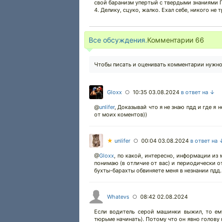
свой баранизм упертый с твердыми знаниями 
4. Делику, сцуко, жалко. Ехал себе, никого не т
Все обсуждения.
Комментарии
66
Чтобы писать и оценивать комментарии нужн
Gloxx
10:35 03.08.2024
в ответ на ↓
○
@
unlifer
,
Доказывай что я не знаю пдд и где я 
от моих коментов))
★
unlifer
00:04 03.08.2024
в ответ на 
○
@
Gloxx
,
по какой, интересно, информации из 
понимаю (в отличие от вас) и периодически от
бухты-барахты обвиняете меня в незнании пдд.
Whatevs
08:42 02.08.2024
○
Если водитель серой машинки выжил, то ем
тюрьме начинать). Потому что он явно голову 