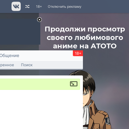
18+
Отключить рекламу
18+
Общение
тренное
Поиск