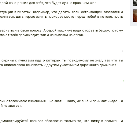
рой явно решил для себя, что будет лучше прав, чем жив.
итуации в билетах, например, что делать, если обгоняющий зазевался и
едлиться, дать герою занять поскорее место перед тобой в потоке, пусть
 вернуться в свою полосу. А серой машинке надо оторвать башку, потому
ева от тебя происходит, так и не вылезай на обгон.
0
 скрины с пунктами пдд о которых ты повидимому не знал, так что ты
м то описал свою ненависть к другим участникам дорожного движения
↓
+1
ски отслеживаю изменения... но знать - мало, их ещё и понимать надо... а
й не хватает.
емонстрируйте? написал абсолютно только то, что вижу в ролике... и