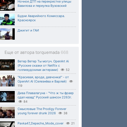
Ночное ДТП на перекрестке улицы
Вавилова и переулка Вузовский
Будни Аварийного Комиссара.
Красноярск
Джигит и ГАИ
Еще от автора torquemada
668
Ветер Ветер Ты могуч. OpenArt Ai
(Русские сказки от Netflix с
голливудскими актерами)
52
"Красивая, вроде, девчонка!" - от
OpenArt AI (Селезнёва и Варлей)
119
Дива Плавалагуна - "Что ж ты фраер
сдал назад" Русский шансон 2263г.
84
Смысловые The Prodigy Forever
young forever drunk 2026
38
Pavka47_Depeche_Mode_cover
21