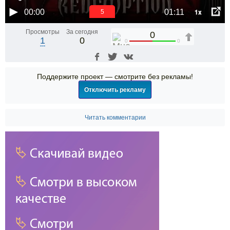
1x
00:00
01:11
5
Просмотры
За сегодня
0
1
0
0
0
Поддержите проект — смотрите без рекламы!
Отключить рекламу
Читать комментарии