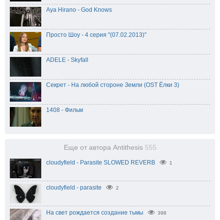
Aya Hirano - God Knows
Просто Шоу - 4 серия "(07.02.2013)"
ADELE - Skyfall
Секрет - На любой стороне Земли (OST Ёлки 3)
1408 - Фильм
Еще от автора Antithesis
555
cloudyfield - Parasite SLOWED REVERB
1
cloudyfield - parasite
2
На свет рождается создание тьмы
398