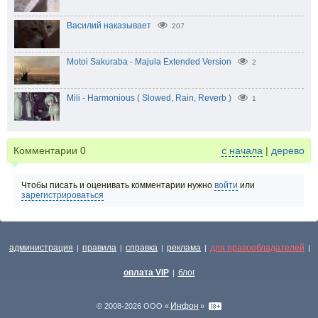
Василий наказывает
207
Motoi Sakuraba - Majula Extended Version
2
Mili - Harmonious ( Slowed, Rain, Reverb )
1
Комментарии
0
с начала
|
дерево
Чтобы писать и оценивать комментарии нужно
войти
или
зарегистрироваться
администрация
правила
справка
реклама
для правообладателей
|
|
|
|
|
оплата VIP
блог
|
Инфон
© 2008-2026 ООО «
»