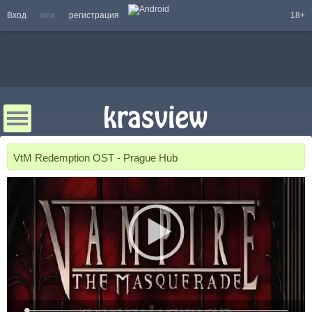
Вход
или
регистрация
18+
VtM Redemption OST - Prague Hub