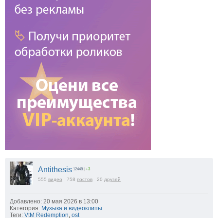
Antithesis
12448
|
+3
555
видео
758
постов
20
друзей
Добавлено: 20 мая 2026 в 13:00
Категория:
Музыка и видеоклипы
Теги:
VtM Redemption
,
ost