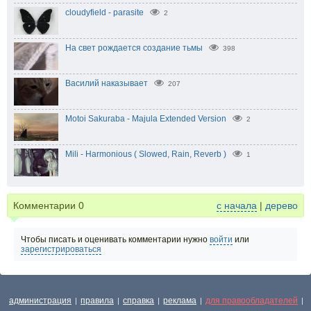
cloudyfield - parasite
2
На свет рождается создание тьмы
398
Василий наказывает
207
Motoi Sakuraba - Majula Extended Version
2
Mili - Harmonious ( Slowed, Rain, Reverb )
1
Комментарии
0
с начала
|
дерево
Чтобы писать и оценивать комментарии нужно
войти
или
зарегистрироваться
администрация
правила
справка
реклама
для правообладателей
|
|
|
|
|