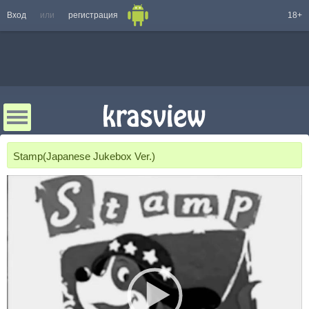
Вход
или
регистрация
18+
Stamp(Japanese Jukebox Ver.)