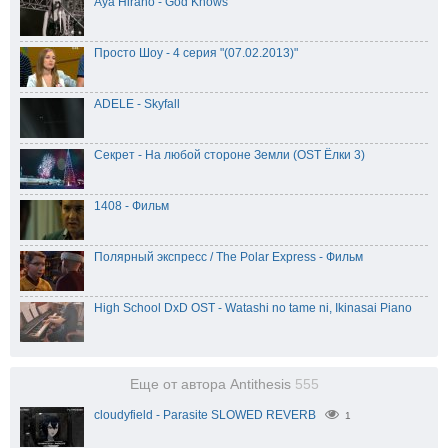
Aya Hirano - God Knows
Просто Шоу - 4 серия "(07.02.2013)"
ADELE - Skyfall
Секрет - На любой стороне Земли (OST Ёлки 3)
1408 - Фильм
Полярный экспресс / The Polar Express - Фильм
High School DxD OST - Watashi no tame ni, Ikinasai Piano
Еще от автора Antithesis
555
cloudyfield - Parasite SLOWED REVERB
1