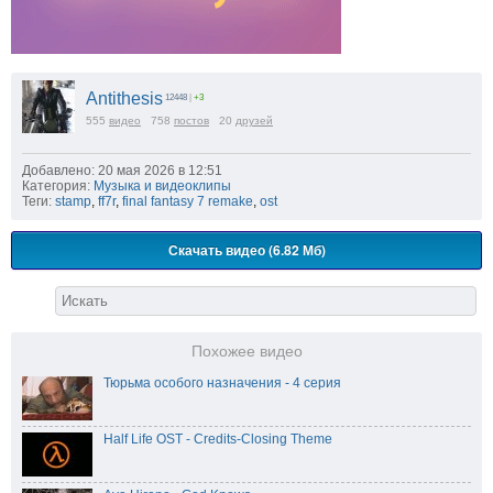
Antithesis
12448
|
+3
555
видео
758
постов
20
друзей
Добавлено: 20 мая 2026 в 12:51
Категория:
Музыка и видеоклипы
Теги:
stamp
,
ff7r
,
final fantasy 7 remake
,
ost
Скачать видео (6.82 Мб)
Похожее видео
Тюрьма особого назначения - 4 серия
Half Life OST - Credits-Closing Theme