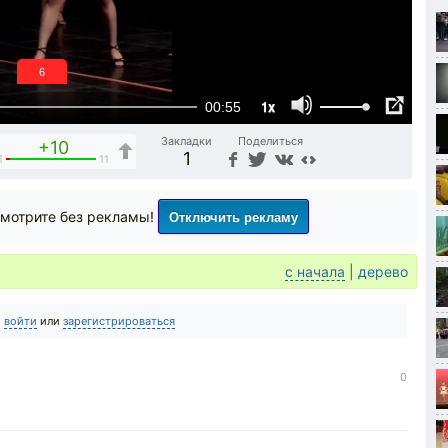
6
1x
00:55
Закладки
Поделиться
+10
1
1
11
Отключить рекламу
мотрите без рекламы!
с начала
|
дерево
о
войти
или
зарегистрироваться
0