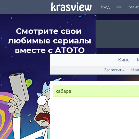
Вход
или
реги
Кино
Загрузить
Нов
кабаре