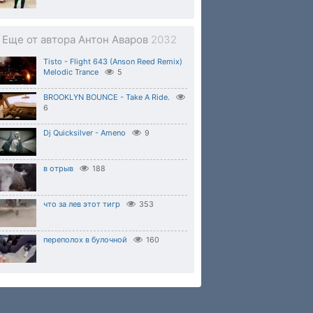
Еще от автора Антон Аваров
2032
Tisto - Flight 643 (Anson Reed Remix)
Melodic Trance
5
BROOKLYN BOUNCE - Take A Ride.
6
Dj Quicksilver - Ameno
9
в отрыв
188
что за лев этот тигр
353
переполох в булочной
160