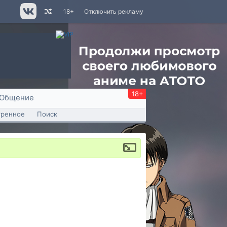
18+
Отключить рекламу
18+
Общение
тренное
Поиск