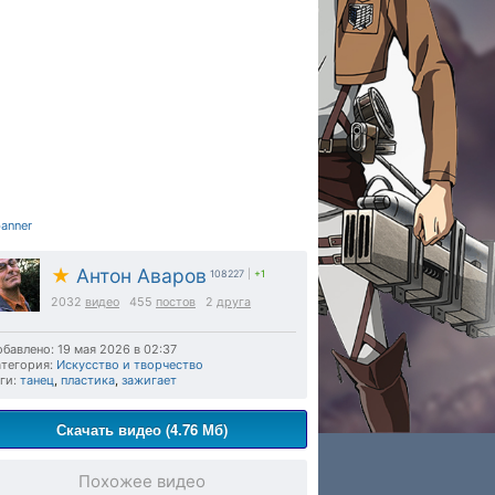
★
Антон Аваров
108227
|
+1
2032
видео
455
постов
2
друга
бавлено: 19 мая 2026 в 02:37
тегория:
Искусство и творчество
ги:
танец
,
пластика
,
зажигает
Скачать видео (4.76 Мб)
Похожее видео