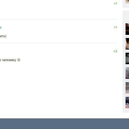
+1
 ↓
+1
ать)
+3
о человеку :D