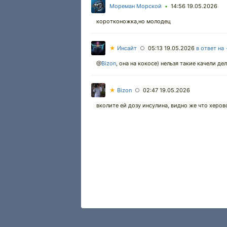
Мореман Морской
14:56 19.05.2026
•
коротконожка,но молодец
★
Инсайт
05:13 19.05.2026
в ответ на
○
@
Bizon
,
она на кокосе) нельзя такие качели дел
★
Bizon
02:47 19.05.2026
○
вколите ей дозу инсулина, видно же что херов