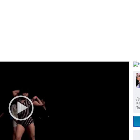
До
Ка
Те