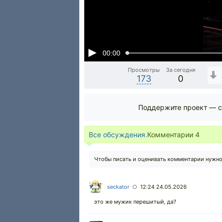
00:00
Просмотры
За сегодня
173
0
Поддержите проект — с
Все обсуждения.
Комментарии
4
Чтобы писать и оценивать комментарии нужн
seckator
12:24 24.05.2026
○
это же мужик перешитый, да?