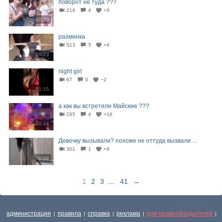
поворот не туда ???
218
4
+9
00:39
разминка
513
5
+4
00:23
night girl
67
0
−2
01:15
а как вы встретили Майские ???
285
4
+16
00:44
Девочку вызывали? похоже не оттуда вызвали ...
301
1
+9
00:08
1
2
3
...
41
→
администрация
правила
справка
реклама
для правообладателей
|
|
|
|
|