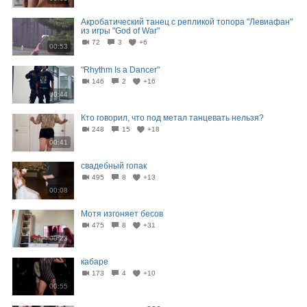
Акробатический танец с репликой топора "Левиафан"
из игры "God of War"
72
3
+6
00:53
"Rhythm Is a Dancer"
146
2
+16
00:44
Кто говорил, что под метал танцевать нельзя?
248
15
+18
00:41
свадебный гопак
495
8
+13
00:08
Мотя изгоняет бесов
475
8
+31
00:23
кабаре
173
4
+10
00:55