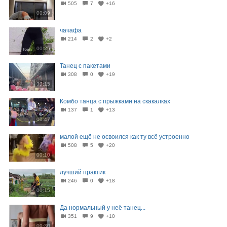
505
7
+16
00:09
чачафа
214
2
+2
00:26
Танец с пакетами
308
0
+19
00:15
Комбо танца с прыжками на скакалках
137
1
+13
00:47
малой ещё не освоился как ту всё устроенно
508
5
+20
00:10
лучший практик
246
0
+18
00:15
Да нормальный у неё танец...
351
9
+10
00:30