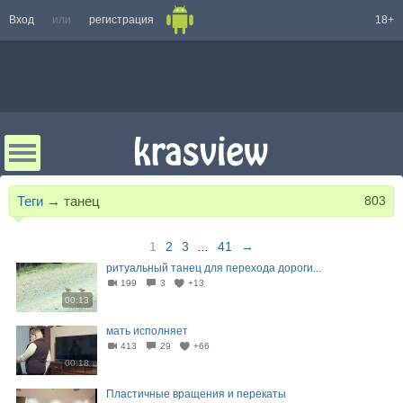
Вход
или
регистрация
18+
Теги
→
танец
803
1
2
3
...
41
→
ритуальный танец для перехода дороги...⁠
199
3
+13
00:13
мать исполняет
413
29
+66
00:18
Пластичные вращения и перекаты