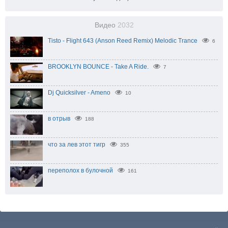
Видео
2032
Tisto - Flight 643 (Anson Reed Remix) Melodic Trance
6
BROOKLYN BOUNCE - Take A Ride.
7
Dj Quicksilver - Ameno
10
в отрыв
188
что за лев этот тигр
355
переполох в булочной
161