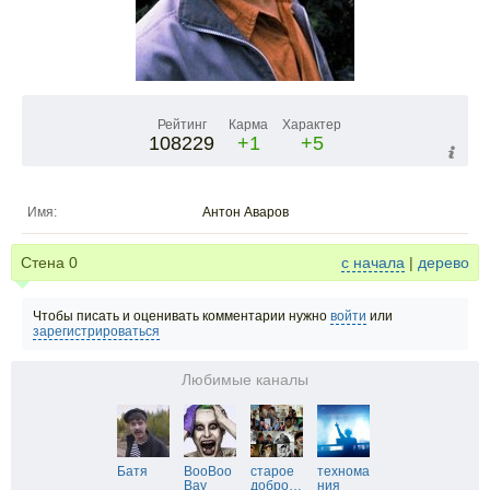
Рейтинг
Карма
Характер
108229
+1
+5
Имя:
Антон Аваров
Стена
0
с начала
|
дерево
Чтобы писать и оценивать комментарии нужно
войти
или
зарегистрироваться
Любимые каналы
Батя
BooBoo
старое
технома
Bay
добро
…
ния